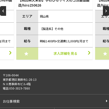
造/hiro250912
エリア
岡山県
職種
の他
【製造系】その他
給与
交通費13,000円/月まで
時給1400円＋交通費13,000円/月まで
人詳細を見る
求人詳細を見る
〒106-0044
東京都港区東麻布1-28-13
ＮＸ商事麻布ビル4階
電話:050-3819-7860
お仕事検索