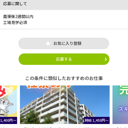
応募に関して
面接後2週間以内
工場見学必須
お気に入り登録
応募する
この条件に類似したおすすめのお仕事
1,400円～
時給 1,450円～