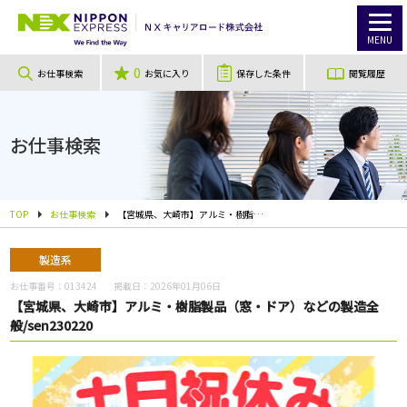
MENU
0
お仕事検索
お気に入り
保存した条件
閲覧履歴
お仕事検索
TOP
お仕事検索
【宮城県、大崎市】アルミ・樹脂製品（窓・ドア）などの製造全般/sen230220
製造系
お仕事番号：
013424
掲載日：
2026年01月06日
【宮城県、大崎市】アルミ・樹脂製品（窓・ドア）などの製造全
般/sen230220