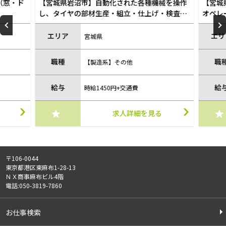
（窓・ド
【宮城県岩沼市】自動化された各種機械を操作
【宮城
し、タイヤの部材生産・組立・仕上げ・検査作
オペレータ
業/sen210806
エリア
エリ
宮城県
職種
職
【製造系】その他
給与
給
時給1450円+交通費
求人詳細を見る
〒106-0044
東京都港区東麻布1-28-13
ＮＸ商事麻布ビル4階
電話:050-3819-7860
お仕事検索