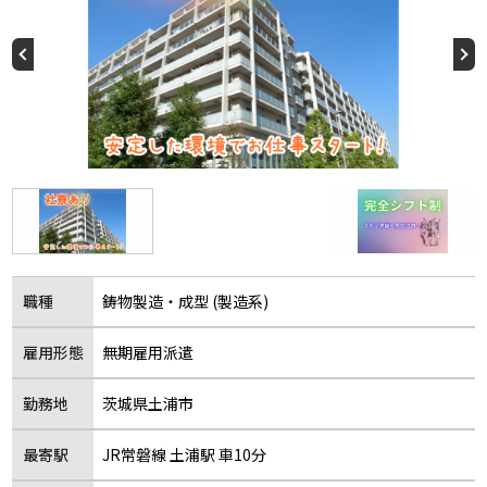
職種
鋳物製造・成型 (製造系)
雇用形態
無期雇用派遣
勤務地
茨城県土浦市
最寄駅
JR常磐線 土浦駅 車10分