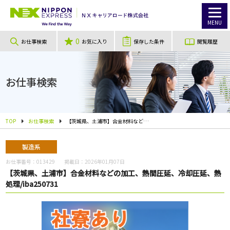
MENU
0
お仕事検索
お気に入り
保存した条件
閲覧履歴
お仕事検索
TOP
お仕事検索
【茨城県、土浦市】合金材料などの加工、熱間圧延、冷却圧延、熱処理/iba250731
製造系
お仕事番号：
013429
掲載日：
2026年01月07日
【茨城県、土浦市】合金材料などの加工、熱間圧延、冷却圧延、熱
処理/iba250731