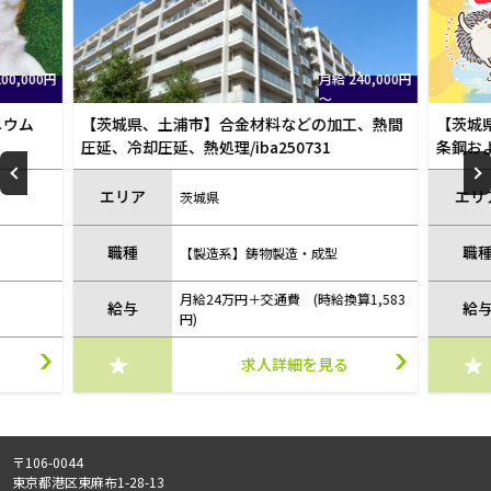
240,000円
時給 1,300円～
工、熱間
【茨城県、常総市】ステンレス管、ステンレス
【茨
条鋼および金物の製造/iba250827
条鋼
レーン
エリア
エ
茨城県
職種
職
【製造系】鋳物製造・成型
算1,583
給与
給
時給1300円+交通費
る
求人詳細を見る
〒106-0044
東京都港区東麻布1-28-13