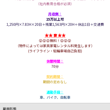
（社内教育合格が必須）
月収例：
25万以上可
1,250円×7.83H×20日＋残業1,563円×20H＋休出1日＋交通費
★
★
★
★
寮
😲
😲
😲
無料！
😲
😲
😲
（物件によっては家具家電レンタル料発生します）
(ライフライン・駐輪車場自己負担)
休憩時間：
70分
契約期間：
期間の定めなし
通勤手段：
車、
バイク、
自転車
雇用形態