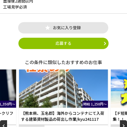
面接後2週間以内
工場見学必須
お気に入り登録
応募する
この条件に類似したおすすめのお仕事
 1,250円～
時給 1,200円～
にて入荷
【ド短期】タバコの原材料の仕分作業大募
[八代
117
集！！
トオ