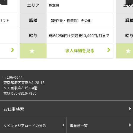
エリア
エ
熊本県
職種
職
【軽作業・物流系】軽作業
給与
給
0円/月まで
時給1200円
る
求人詳細を見る
〒106-0044
東京都港区東麻布1-28-13
ＮＸ商事麻布ビル4階
電話:050-3819-7860
お仕事検索
ＮＸキャリアロードの強み
事業所一覧