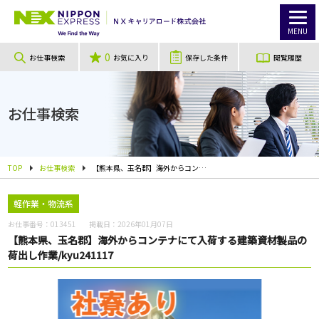
MENU
0
お仕事検索
お気に入り
保存した条件
閲覧履歴
お仕事検索
TOP
お仕事検索
【熊本県、玉名郡】海外からコンテナにて入荷する建築資材製品の荷出し作業/kyu241117
軽作業・物流系
お仕事番号：
013451
掲載日：
2026年01月07日
【熊本県、玉名郡】海外からコンテナにて入荷する建築資材製品の
荷出し作業/kyu241117