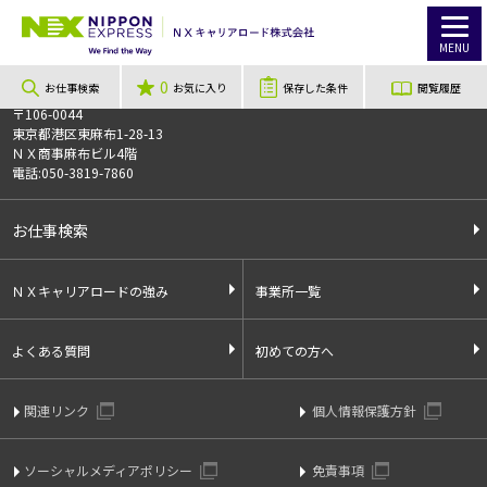
TOP
お仕事検索
【広島県、東広島市】車用のエアバッグの組立や検査/hiro120420
このお仕事は非公開のお仕事です
MENU
お仕事番号
013548
0
お仕事検索
お気に入り
保存した条件
閲覧履歴
〒106-0044
東京都港区東麻布1-28-13
ＮＸ商事麻布ビル4階
電話:050-3819-7860
お仕事検索
ＮＸキャリアロードの強み
事業所一覧
よくある質問
初めての方へ
関連リンク
個人情報保護方針
ソーシャルメディアポリシー
免責事項