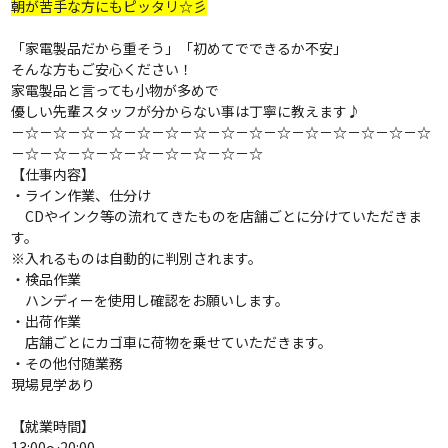
朝が苦手な方にもピッタリ☆彡
「家電製品だから重そう」「初めてでできるか不安」
そんな方もご安心ください！
家電製品と言っても小物が多めで
優しい先輩スタッフが分からない事は
丁寧に教えます♪
－☆－☆－☆－☆－☆－☆－☆－☆－☆－☆－☆－☆－☆－☆－☆
－☆－☆－☆－☆－☆－☆－☆－☆－☆
【仕事内容】
・ライン作業、仕分け
CDやインク等の流れてきたものを店舗ごとに分けていただきま
す。
※入れるものは自動的に判別されます。
・検品作業
ハンディーを使用し確認をお願いします。
・出荷作業
店舗ごとにカゴ車に荷物を乗せていただきます。
・その他付随業務
現場見学あり
【就業時間】
13:00～20:00