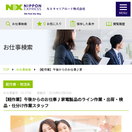
MENU
0
お仕事検索
お気に入り
保存した条件
閲覧履歴
お仕事検索
TOP
お仕事検索
【軽作業】午後からのお仕事♪家電製品のライン作業・出荷・検品・仕分け作業スタッフ
軽作業・物流系
お仕事番号：
013790
掲載日：
2026年02月06日
【軽作業】午後からのお仕事♪家電製品のライン作業・出荷・検
品・仕分け作業スタッフ