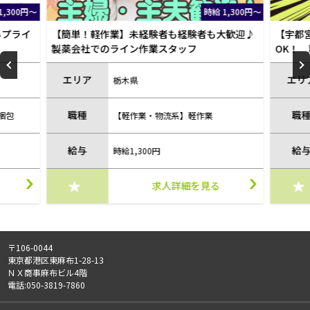
1,300円～
時給 1,300円～
大歓迎♪
【宇都宮市平出工業団地】週払い・未経験
【平出
OK！ 精密機器等の梱包＆仕分け作業スタッ
業♪ゴ
フ
エリア
エリ
栃木県
職種
職
【軽作業・物流系】軽作業
時給1,300円 ※週払い可（規定あ
給与
給
り）
求人詳細を見る
〒106-0044
東京都港区東麻布1-28-13
ＮＸ商事麻布ビル4階
電話:050-3819-7860