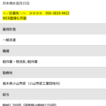
月末締め翌月15日
～／応募先＼～ ≫≫≫≫ 050-3819-9423
WEB面接も可能
雇用形態
一般派遣
職種
軽作業・物流系 /軽作業
勤務地
栃木県小山市梁（小山市梁工業団地内）
給与
時給1,200円（研修時は時給1150円）