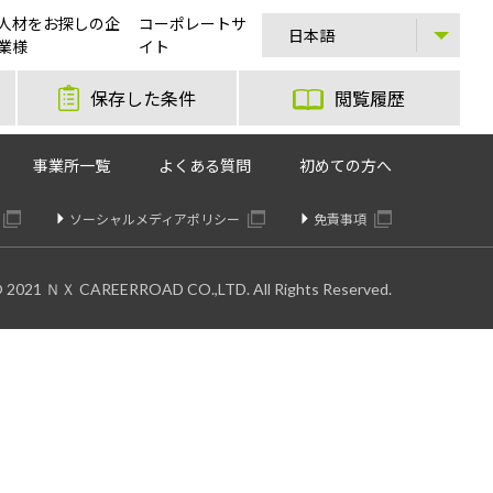
人材をお探しの企
コーポレートサ
♪
業様
イト
保存した条件
閲覧履歴
事業所一覧
よくある質問
初めての方へ
ソーシャルメディアポリシー
免責事項
© 2021 ＮＸ CAREERROAD CO.,LTD. All Rights Reserved.