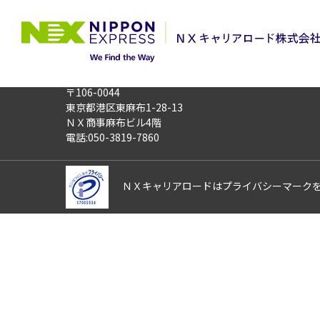
TOP
お仕事検索
≪登録制≫茨城県
このお仕事は非公開のお仕事です
お仕事番号
014044
〒106-0044
東京都港区東麻布1-28-13
ＮＸ商事麻布ビル4階
電話:050-3819-7860
ＮＸキャリアロードはプライバシーマーク