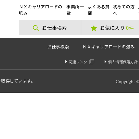
ＮＸキャリアロードの
事業所一
よくある質
初めての方
の梱包作業やフォークリフト作業などご案内！希望のお仕事を選べます
強み
覧
問
へ
お仕事検索
お気に入り
0件
お仕事検索
ＮＸキャリアロードの強み
関連リンク
個人情報保護方針
を取得しています。
Copyright 