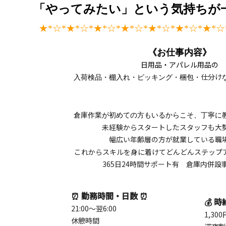
「やってみたい」という気持ちが
★*☆*★*☆*★*☆*★
*☆*★
*☆*★
*☆*★
*☆
《お仕事内容》
日用品・アパレル用品の
仕分け
入荷検品・棚入れ・ピッキング・梱包・
倉庫作業が初めての方もいるからこそ、丁寧に
未経験からスタートしたスタッフも大
幅広い年齢層の方が就業している職
これからスキルを身に着けてどんどんステップ
365日24時間
サポート有
倉庫内併設
⏰ 勤務時間・日数 ⏰
💰 時
21:00～翌6:00
1,30
休憩時間