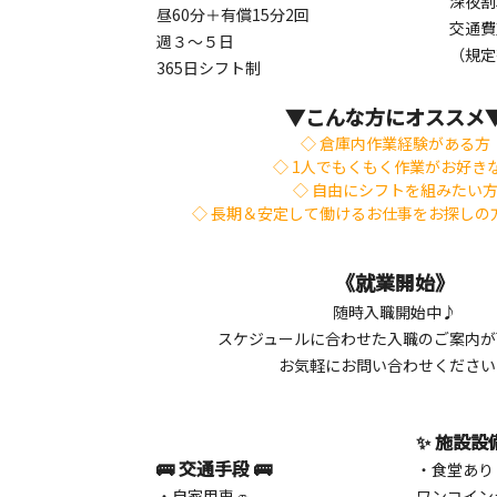
深夜割
昼60分＋有償15分2回
交通費
週３～５日
（規定
365日シフト制
▼こんな方にオススメ
◇ 倉庫内作業経験がある方
◇ 1人でもくもく作業がお好き
◇ 自由にシフトを組みたい
◇
長期＆安定して働けるお仕事をお探しの
《就業開始》
随時入職開始中♪
スケジュールに合わせた入職のご案内が
お気軽にお問い合わせください
✨ 施設設
🚌 交通手段 🚌
・
食堂あり
・
自家用車🚙
ワンコイン