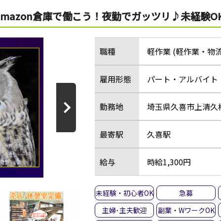
amazon倉庫で働こう！夜勤でガッツリ♪未経験O
職種
軽作業 (軽作業・物流
雇用形態
パート・アルバイト
勤務地
埼玉県久喜市上清久桟敷
最寄駅
久喜駅
給与
時給1,300円
未経験・初心者OK
急募
主婦･主夫歓迎
副業・WワークOK