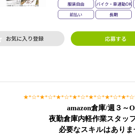
服装自由
バイク・車通勤OK
前払い
長期
お気に入り登録
応募する
★*☆*★*☆*★*☆*★
*☆*★
*☆*★
*☆*★
*☆
amazon
倉庫/週３～
夜勤倉庫内軽作業スタッ
必要なスキルはありま