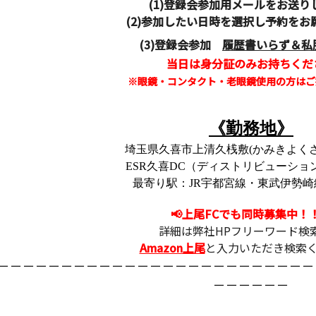
(1)登録会参加用メールをお送り
(2)参加したい日時を選択し予約をお
(3)登録会参加
履歴書いらず＆私
当日は身分証のみお持ちくだ
※眼鏡・コンタクト・老眼鏡使用の方はご
《勤務地》
埼玉県久喜市上清久桟敷(かみきよくさじき
ESR久喜DC（ディストリビューショ
最寄り駅：JR宇都宮線・東武伊勢崎
📢上尾FCでも同時募集中！！
詳細は弊社HPフリーワード検
Amazon上尾
と入力いただき検索
－－－－－－－－－－－－－－－－－－－－－－－－－
－－－－－－