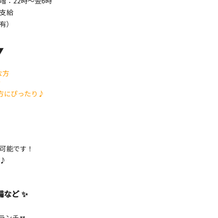
増：22時～翌6時
支給
有）
▼
な方
方
方にぴったり♪
可能です！
♪
備など ✨
ランチ🍴