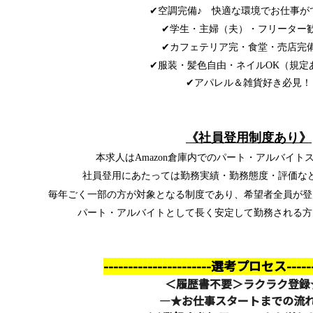
✔空調完備♪ 快適な環境でお仕事が
✔学生・主婦（夫）・フリーター
✔カフェテリア完・食堂・売店
✔服装・髪色自由・ネイルOK（規定あ
✔アパレル＆雑貨好き必見！
《
社員登用制度あり
》
本求人はAmazon倉庫内でのパート・アルバイト
社員登用にあたっては
勤務実績・勤務態度・評価な
毎年ごく一部の方が対象となる制度であり、希望者全員が登
パート・アルバイトとして長く安定して勤務される方
----------------------
選考プロセス---------
＜履歴書不要＞ラクラク登録
―★お仕事スタートまでの流