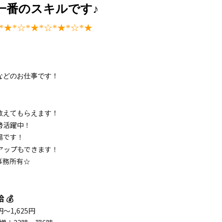
一番のスキルです♪
*★
*☆*★
*☆*★
*☆*★
などのお仕事です！
教えてもらえます！
勢活躍中！
場です！
アップもできます！
事務所有
☆
給 💰
0円～1,625円