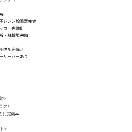
🏪
子レンジ給湯器完備
ッカー完備🔒
所・駐輪場完備！
喫煙所完備🚬
ーサーバーあり
実✨
ラク♪
に完備🚗
ト✨