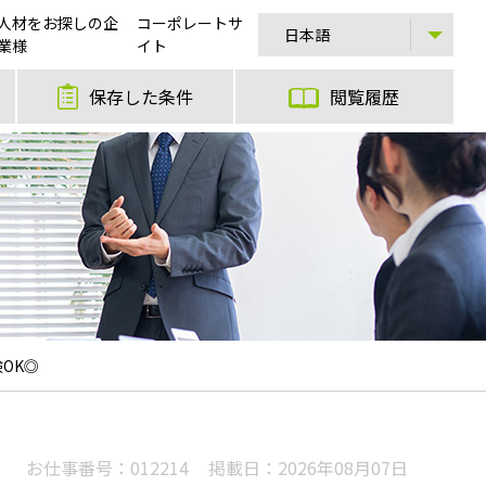
人材をお探しの企
コーポレートサ
業様
イト
保存した条件
閲覧履歴
OK◎
お仕事番号：
012214
掲載日：
2026年08月07日