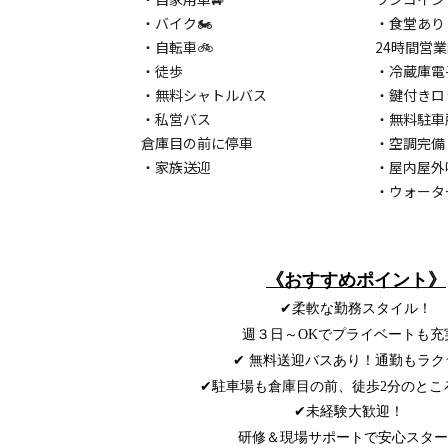
・
バイク🏍
・
食堂あり
・
自転車🚲
24時間営業
・
徒歩
・冷蔵庫電
・
無料シャトルバス
・鍵付きロ
・
私営バス
・
無料駐車
倉庫目の前に停車
・空調完備
・家族送迎
・屋内屋外
・ウォータ
《
おすすめポイント
》
✔柔軟な勤務スタイル！
週３日～OKでプライベートも充
✔ 無料送迎バスあり！通勤もラク
✔駐車場も倉庫目の前、徒歩2分のところ
✔未経験大歓迎！
研修＆現場サポートで安心スター