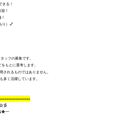
できる！
歓迎！
完備！
り）💅
スタッフの募集です。
どをもとに選考します。
用されるものではありません。
も多く活躍しています。
-------------
☆彡
れ★―