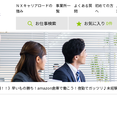
ＮＸキャリアロードの
事業所一
よくある質
初めての方
強み
覧
問
へ
お仕事検索
お気に入り
0件
5円！！》早いもの勝ち！amazon倉庫で働こう！夜勤でガッツリ♪未経験