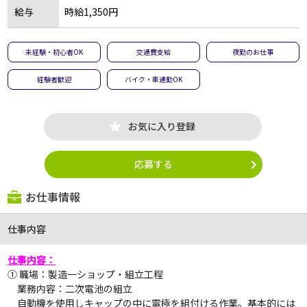
給与
時給1,350円
未経験・初心者OK
交通費支給
夜勤のお仕事
経験者歓迎
バイク・車通勤OK
お気に入り登録
応募する
お仕事情報
仕事内容
仕事内容：
① 職場：製造一ショップ・組立工程
業務内容：二次電池の組立
自動機を使用しキャップの中に電極を組付ける作業。基本的には