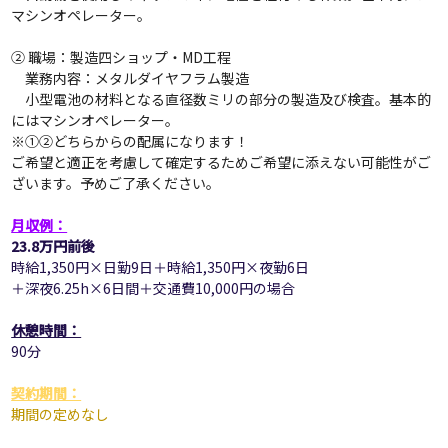
マシンオペレーター。
② 職場：製造四ショップ・MD工程
業務内容：メタルダイヤフラム製造
小型電池の材料となる直径数ミリの部分の製造及び検査。基本的
にはマシンオペレーター。
※①②どちらからの配属になります！
ご希望と適正を考慮して確定するためご希望に添えない可能性がご
ざいます。予めご了承ください。
月収例：
23.8万円前後
時給1,350円×日勤9日＋時給1,350円×夜勤6日
＋深夜6.25h×6日間＋交通費10,000円の場合
休憩時間：
90
分
契約期間：
期間の定めなし