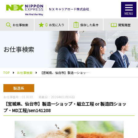
MENU
0
お仕事検索
お気に入り
保存した条件
閲覧履歴
お仕事検索
TOP
お仕事検索
【宮城県、仙台市】製造一ショップ・組立工程 or 製造四ショップ・MD工程/sen141208
製造系
お仕事番号：
013030
掲載日：
2026年01月06日
【宮城県、仙台市】製造一ショップ・組立工程 or 製造四ショッ
プ・MD工程/sen141208