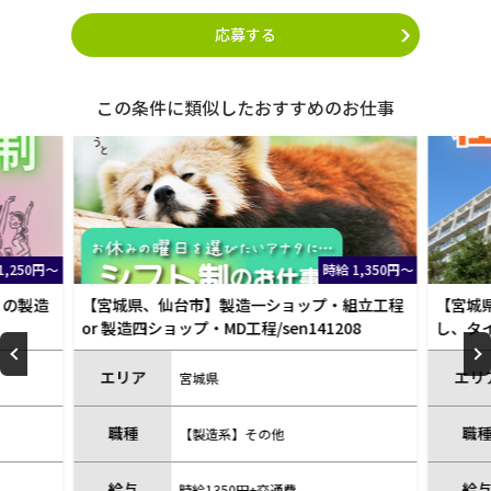
応募する
この条件に類似したおすすめのお仕事
 1,350円～
時給 1,450円～
組立工程
【宮城県岩沼市】自動化された各種機械を操作
【宮城
08
し、タイヤの部材生産・組立・仕上げ・検査作
オペレー
業/sen210806
エリア
エリ
宮城県
職種
職
【製造系】その他
給与
給
時給1450円+交通費