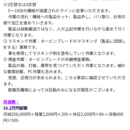
※2交替又は3交替
5～10台の機械が設置されたラインに従事いただきます。
作業の流れ：機械への製品セット、製品外し、バリ取り、計測の
順で加工を進めていきます。
製品は自動搬送ではなく、人が上記作業を行いながら進めて行く
作業となります。
②
マスキング作業：タービンブレードのマスキング（製品に目隠し
をする）業務です。
筆を使用してマスキング剤を塗布していく作業となります。
③
検査作業：タービンブレードの外観検査業務。
製品の傷、打痕、異常を見つけていただく作業となります。細か
な書類記載、PC作業も含みます。
色覚、近視力が求められます。こちら事前に確認させていただき
ます。
配属先職場によっては日勤のみになる可能性がございます。
月収例：
33.2万円前後
月給256,000円＋残業2,000円×20h＋休日2,000円×8h＋深夜400
円×50h