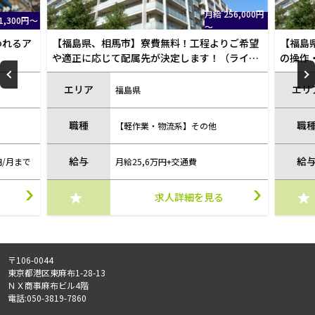
256,000円
時給 1,350円～
りご希望
【福島県、本宮市】寮費無料！ガラス加工装置
【福島
（ライン
の操作・運転（研磨・洗浄等）/fuku154H53
ラス加
等）/fu
エリア
エリ
福島県
職種
職
【軽作業・物流系】検品・チェック
給与
給
時給1350円+13,000円/月まで
求人詳細を見る
〒106-0044
東京都港区東麻布1-28-13
ＮＸ商事麻布ビル4階
電話:050-3819-7860