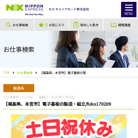
MENU
0
お仕事検索
お気に入り
保存した条件
閲覧履歴
お仕事検索
TOP
お仕事検索
【福島県、本宮市】電子基板の製造・組立/fuku170209
製造系
お仕事番号：
013360
掲載日：
2026年01月06日
【福島県、本宮市】電子基板の製造・組立/fuku170209