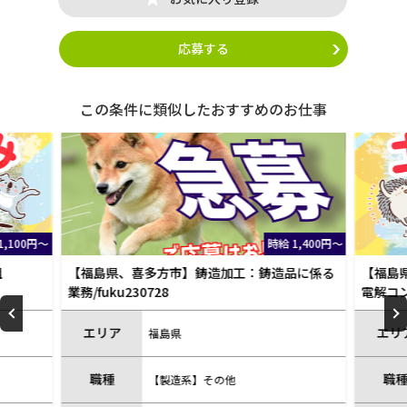
応募する
この条件に類似したおすすめのお仕事
1,100円～
時給 1,400円～
組
【福島県、喜多方市】鋳造加工：鋳造品に係る
【福島
業務/fuku230728
電解コ
包）/fu
エリア
エリ
福島県
職種
職
【製造系】その他