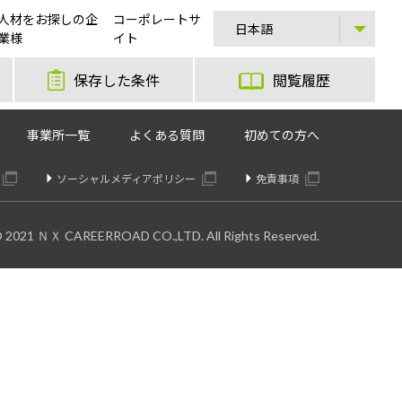
人材をお探しの企
コーポレートサ
業様
イト
保存した条件
閲覧履歴
事業所一覧
よくある質問
初めての方へ
ソーシャルメディアポリシー
免責事項
© 2021 ＮＸ CAREERROAD CO.,LTD. All Rights Reserved.