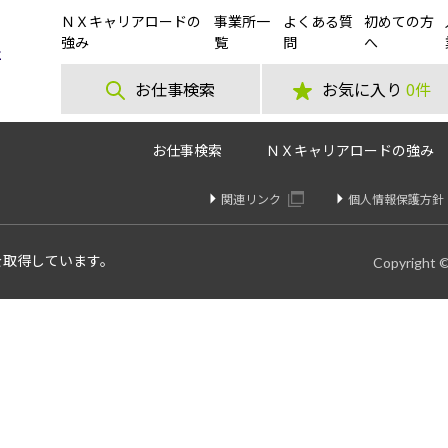
ＮＸキャリアロードの
事業所一
よくある質
初めての方
ゼリー・お菓子を扱う倉庫での軽作業員大募集！
強み
覧
問
へ
お仕事検索
お気に入り
0件
お仕事検索
ＮＸキャリアロードの強み
関連リンク
個人情報保護方針
を取得しています。
Copyright 