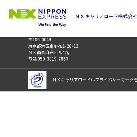
TOP
お仕事検索
《群馬県前橋市》
このお仕事は非公開のお仕事です
お仕事番号
013092
〒106-0044
東京都港区東麻布1-28-13
ＮＸ商事麻布ビル4階
電話:050-3819-7860
ＮＸキャリアロードはプライバシーマーク