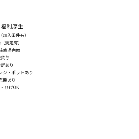
・福利厚生
（加入条件有）
給（規定有）
駐輪場完備
服貸与
診断あり
ンジ・ポットあり
売機あり
・ひげOK