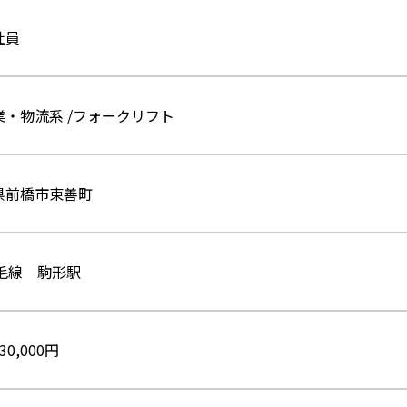
社員
業・物流系 /フォークリフト
県前橋市東善町
両毛線 駒形駅
30,000円