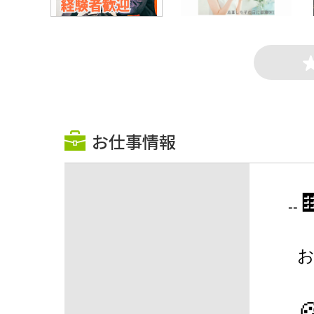
お仕事情報

--
お
