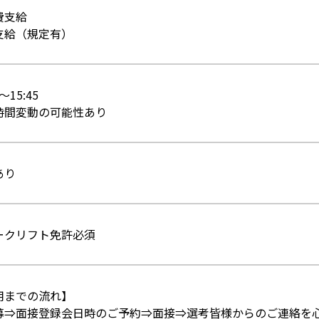
費支給
支給（規定有）
5～15:45
時間変動の可能性あり
あり
ークリフト免許必須
用までの流れ】
募⇒面接登録会日時のご予約⇒面接⇒選考皆様からのご連絡を