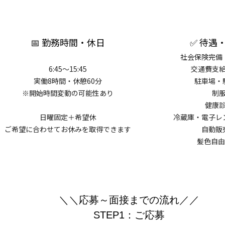
📅 勤務時間・休日
✅ 待遇
社会保険完備
6:45～15:45
交通費支
実働8時間・休憩60分
駐車場・
※開始時間変動の可能性あり
制
健康
日曜固定＋希望休
冷蔵庫・電子レ
ご希望に合わせてお休みを取得できます
自動販
髪色自由
＼＼応募～面接までの流れ／／
STEP1：ご応募