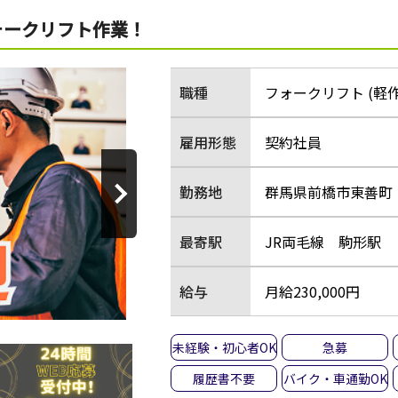
ォークリフト作業！
職種
フォークリフト (軽
雇用形態
契約社員
勤務地
群馬県前橋市東善町
最寄駅
JR両毛線 駒形駅
給与
月給230,000円
未経験・初心者OK
急募
履歴書不要
バイク・車通勤OK