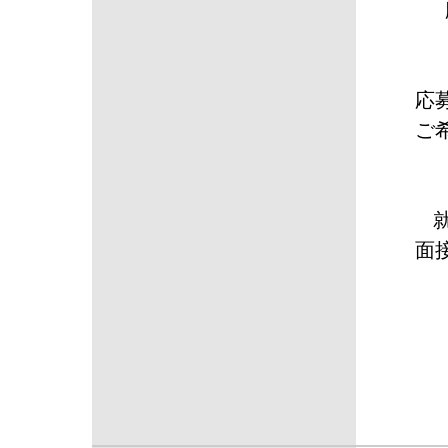
応
ご
面