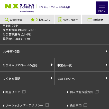
TOP
お仕事検索
【東京都、羽村市】自動車の足回りの部品の検査業務、測定業務、その他付帯業務/sai231214
このお仕事は非公開のお仕事です
MENU
お仕事番号
013126
0
お仕事検索
お気に入り
保存した条件
閲覧履歴
〒106-0044
東京都港区東麻布1-28-13
ＮＸ商事麻布ビル4階
電話:050-3819-7860
お仕事検索
ＮＸキャリアロードの強み
事業所一覧
よくある質問
初めての方へ
関連リンク
個人情報保護方針
ソーシャルメディアポリシー
免責事項