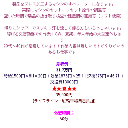
製品をプレス加工するマシンのオペレーターになります。
実際にマシンのセット、リセット操作や調整等
空いた時間で製品の抜き取り検査や建屋間の運搬等（リフト使用）
帰りにシャワーでスッキリ汗を流して帰る方もいらっしゃいます。
稼げる交替勤務での作業！GW、夏期、年末年始の大型連休もあ
り！
20代～40代が活躍しています！作業内容は難しいですがやりがいの
あるお仕事です！
月収例：
31.7万円
時給1500円×8H×20日＋残業1875円×25H＋深夜375円×46.7H＋
交通費13000円
★
★
★
★
寮
35,000円
(ライフライン・駐輪車場自己負担)
休憩時間：
50分