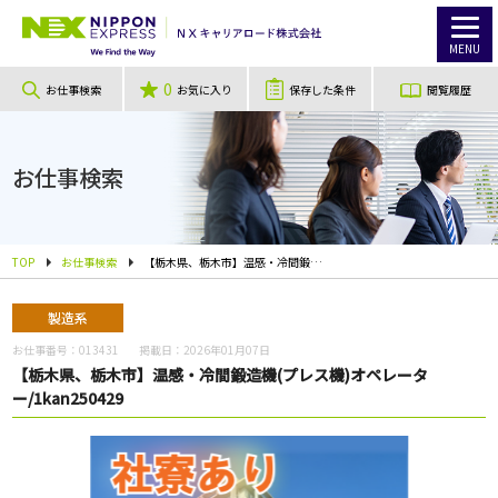
MENU
0
お仕事検索
お気に入り
保存した条件
閲覧履歴
お仕事検索
TOP
お仕事検索
【栃木県、栃木市】温感・冷間鍛造機(プレス機)オペレーター/1kan250429
製造系
お仕事番号：
013431
掲載日：
2026年01月07日
【栃木県、栃木市】温感・冷間鍛造機(プレス機)オペレータ
ー/1kan250429