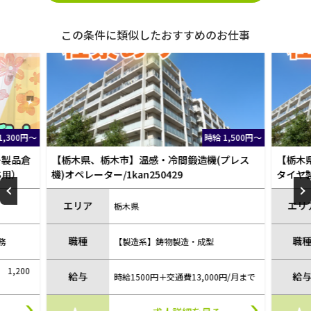
この条件に類似したおすすめのお仕事
 1,500円～
時給 1,500円～
(プレス
【栃木県、那須塩原市】月収31万円！黒磯駅！
【栃木
タイヤ製造に伴う諸作業/1kan130513
査・梱包
エリア
エリ
栃木県
職種
職
【製造系】その他
給与
給
0円/月まで
時給1500円＋交通費13,000円/月まで