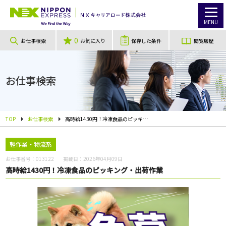
MENU
0
お仕事検索
お気に入り
保存した条件
閲覧履歴
お仕事検索
TOP
お仕事検索
高時給1430円！冷凍食品のピッキング・出荷作業
軽作業・物流系
お仕事番号：
013122
掲載日：
2026年04月09日
高時給1430円！冷凍食品のピッキング・出荷作業