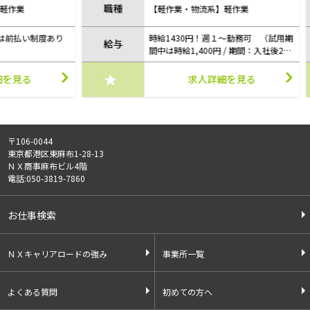
職種
職
【軽作業・物流系】軽作業
制度あり
時給1430円！週１～勤務可 （試用期
給与
給
間中は時給1,400円 / 期間：入社後2ヶ
月）
求人詳細を見る
〒106-0044
東京都港区東麻布1-28-13
ＮＸ商事麻布ビル4階
電話:050-3819-7860
お仕事検索
ＮＸキャリアロードの強み
事業所一覧
よくある質問
初めての方へ