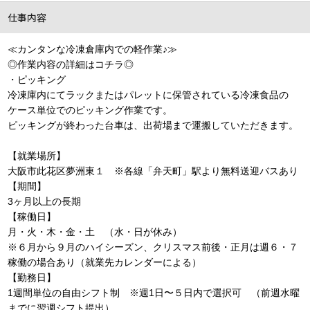
仕事内容
≪カンタンな冷凍倉庫内での軽作業♪≫
◎作業内容の詳細はコチラ
◎
・ピッキング
冷凍庫内にてラックまたはパレットに保管されている冷凍食品の
ケース単位でのピッキング作業です。
ピッキングが終わった台車は、出荷場まで運搬していただきます。
【就業場所】
大阪市此花区夢洲東１ ※各線「弁天町」駅より無料送迎バスあり
【期間】
3ヶ月以上の長期
【稼働日】
月・火・木・金・土 （水・日が休み）
※６月から９月のハイシーズン、クリスマス前後・正月は週６・７
稼働の場合あり（就業先カレンダーによる）
【勤務日】
1週間単位の自由シフト制 ※週1日〜５日内で選択可 （前週水曜
までに翌週シフト提出）