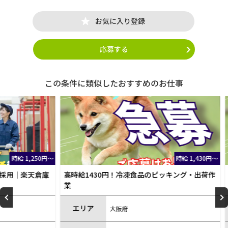
お気に入り登録
応募する
この条件に類似したおすすめのお仕事
1,250円～
時給 1,430円～
楽天倉庫
高時給1430円！冷凍食品のピッキング・出荷作
高時給
業
業
エリア
エリ
大阪府