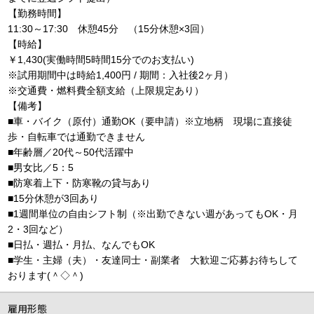
【勤務時間】
11:30～17:30 休憩45分 （15分休憩×3回）
【時給】
￥1,430(実働時間5時間15分でのお支払い)
※試用期間中は時給1,400円 / 期間：入社後2ヶ月）
※交通費・燃料費全額支給（上限規定あり）
【備考】
■車・バイク（原付）通勤OK（要申請）※立地柄 現場に直接徒
歩・自転車では通勤できません
■年齢層／20代～50代活躍中
■男女比／5：5
■防寒着上下・防寒靴の貸与あり
■15分休憩が3回あり
■1週間単位の自由シフト制（※出勤できない週があってもOK・月
2・3回など）
■日払・週払・月払、なんでもOK
■学生・主婦（夫）・友達同士・副業者 大歓迎ご応募お待ちして
おります(＾◇＾)
雇用形態