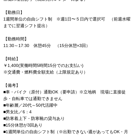
【勤務日】
1週間単位の自由シフト制 ※週1日〜５日内で選択可 （前週水曜
までに翌週シフト提出）
【勤務時間】
11:30～17:30 休憩45分 （15分休憩×3回）
【時給】
￥1,400(実働時間5時間15分でのお支払い)
※交通費・燃料費全額支給（上限規定あり）
【備考】
■車・バイク（原付）通勤OK（要申請）※立地柄 現場に直接徒
歩・自転車では通勤できません
■年齢層／20代～50代活躍中
■男女比／6：4
■防寒着上下・防寒靴の貸与あり
■15分休憩が3回あり
■1週間単位の自由シフト制（※出勤できない週があってもOK・月