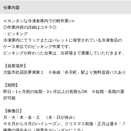
仕事内容
≪カンタンな冷凍倉庫内での軽作業♪≫
◎作業内容の詳細はコチラ
◎
・ピッキング
冷凍庫内にてラックまたはパレットに保管されている冷凍食品の
ケース単位でのピッキング作業です。
ピッキングが終わった台車は、出荷場まで運搬していただきます。
【就業場所】
大阪市此花区夢洲東１ ※各線「弁天町」駅より無料送迎バスあり
【期間】
即日～1ヶ月程の短期・3ヶ月以上の長期もOK ※短期・長期の選
択可能
【稼働日】
月・火・木・金・土 （水・日が休み）
※６月から９月のハイシーズン、クリスマス前後・正月は週６・７
稼働の場合あり（就業先カレンダーによる）