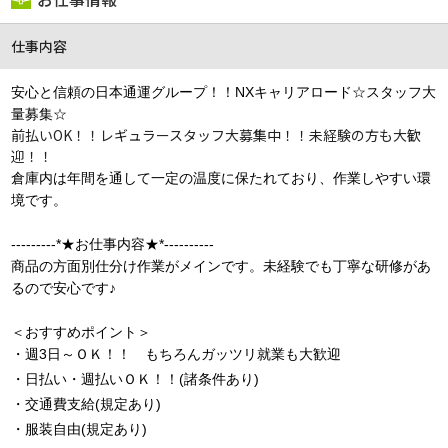
仕事内容
安心と信頼の日本通運グループ！！NXキャリアロード
☆スタッフ大
量募集☆
前払いOK！！レギュラースタッフ大募集中！！未経験の方も大歓
迎！！
倉庫内は年間を通して一定の温度に保たれており、作業しやすい環
境です。
---------*★お仕事内容★*----------
商品の方面別仕分け作業がメインです。未経験でも丁寧な研修があ
るので安心です♪
＜おすすめポイント＞
・週3日～ＯＫ！！
もちろんガッツリ就業も大歓迎
・日払い・週払いＯＫ！！(諸条件あり)
・交通費支給(規定あり)
・服装自由(規定あり)