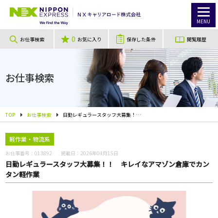
MENU
0
お仕事検索
お気に入り
保存した条件
閲覧履歴
お仕事検索
TOP
お仕事検索
日勤レギュラースタッフ大募集！！ キレイなアマゾン倉庫でカンタン軽作業
軽作業・物流系
お仕事番号：
013892
掲載日：
2026年04月15日
日勤レギュラースタッフ大募集！！ キレイなアマゾン倉庫でカン
タン軽作業