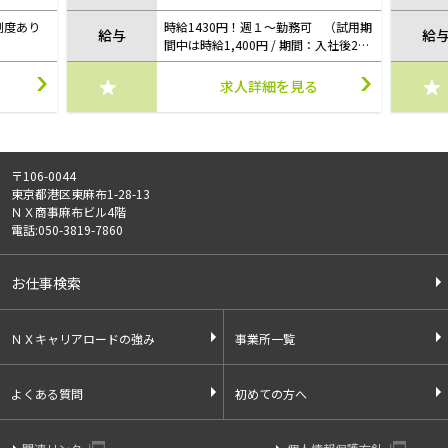
制度あり
時給1430円！週１～勤務可 （試用期
給与
給
間中は時給1,400円 / 期間：入社後2ヶ
月）
求人詳細を見る
〒106-0044
東京都港区東麻布1-28-13
ＮＸ商事麻布ビル4階
電話:050-3819-7860
お仕事検索
ＮＸキャリアロードの強み
事業所一覧
よくある質問
初めての方へ