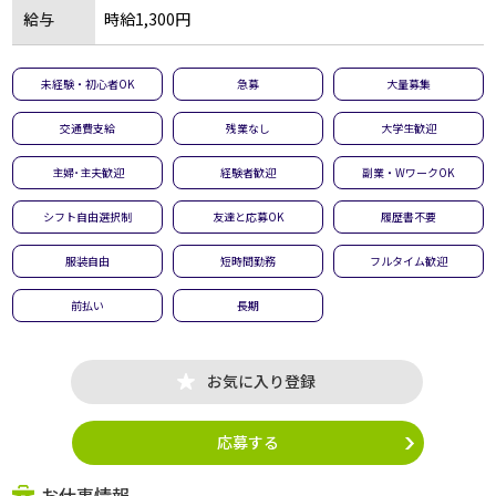
給与
時給1,300円
未経験・初心者OK
急募
大量募集
交通費支給
残業なし
大学生歓迎
主婦･主夫歓迎
経験者歓迎
副業・WワークOK
シフト自由選択制
友達と応募OK
履歴書不要
服装自由
短時間勤務
フルタイム歓迎
前払い
長期
お気に入り登録
応募する
お仕事情報