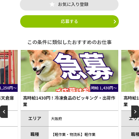
お気に入り登録
応募する
この条件に類似したおすすめのお仕事
1,250円～
時給 1,430円～
楽天倉庫
高時給1430円！冷凍食品のピッキング・出荷作
高時給
業
業
エリア
エリ
大阪府
職種
職
【軽作業・物流系】軽作業