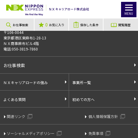
TOP
お仕事検索
【先行登録受付中！】Amazon倉庫での軽作業スタッフ大募集♪8月～のご案内♪/千葉駅・千葉みなと駅（掲載店舗:営業）
このお仕事は非公開のお仕事です
MENU
お仕事番号
013735
0
お仕事検索
お気に入り
保存した条件
閲覧履歴
〒106-0044
東京都港区東麻布1-28-13
ＮＸ商事麻布ビル4階
電話:050-3819-7860
お仕事検索
ＮＸキャリアロードの強み
事業所一覧
よくある質問
初めての方へ
関連リンク
個人情報保護方針
ソーシャルメディアポリシー
免責事項