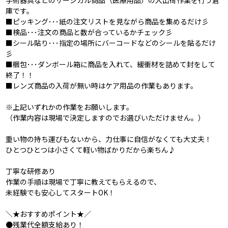
手術器具などのサージカル商品（医療用品）の入出荷作業を行う倉
庫です。
■ピッキング･･･紙の注文リストを見ながら商品を集めるだけ彡
■検品･･･注文の商品と数が合っているかチェック彡
■シール貼り･･･指定の場所にバーコードなどのシールを貼るだけ
彡
■梱包･･･ダンボール箱に商品を入れて、緩衝材を詰めて封をして
終了！！
■レンズ商品の入荷が無い時はケア用品の作業もあります。
※上記いずれかの作業をお願いします。
（作業内容は現場で決定しますのでお選びいただけません。）
重い物の持ち運びもないから、力仕事に自信がなくても大丈夫！
ひとつひとつは小さくて軽い物ばかりだから楽ちん♪
丁寧な研修あり
作業の手順は現場で丁寧に教えてもらえるので、
未経験でも安心してスタートOK！
＼★おすすめポイント★／
●残業代全額支給あり！