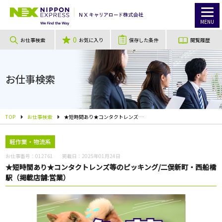
MENU
0
お仕事検索
お気に入り
保存した条件
閲覧履歴
お仕事検索
TOP
お仕事検索
★短時間あり★コンタクトレンズ等のピッキング/二俣新町・西船橋駅（掲載店舗:営業）
軽作業・物流系
お仕事番号：
012761
掲載日：
2025年01月24日
★短時間あり★コンタクトレンズ等のピッキング/二俣新町・西船橋
駅（掲載店舗:営業）