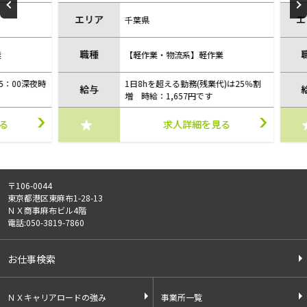
駅・千葉みなと駅（掲載店舗:営業）
あり/
エリア
エリ
千葉県
職種
職
【軽作業・物流系】軽作業
：00深夜時
1日8hを超える勤務(残業代)は25％割
給与
給
増 時給：1,657円です
求人詳細を見る
〒106-0044
東京都港区東麻布1-28-13
ＮＸ商事麻布ビル4階
電話:050-3819-7860
お仕事検索
ＮＸキャリアロードの強み
事業所一覧