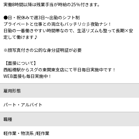
実働8時間以降は残業手当が時給の25％付きます。
●日・祝休みで週3日～出勤のシフト制
プライベートと仕事との両立もバッチリ☆彡夜勤ナシ！
日勤の一番働きやすい時間帯なので、生活リズムも整って長期×安
定して働けます♪
※顔写真付きの公的な身分証明証が必要
【面接について】
西船橋駅からスグの東関東支店にて平日毎日実施中です！
WEB面接も毎日実施中！
雇用形態
パート・アルバイト
職種
軽作業・物流系 /軽作業