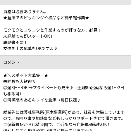
資格は必要ありません。
★倉庫でのピッキングや検品など簡単軽作業★
モクモクとコツコツと作業するのが好きな方、必見！
未経験でも即スタートOK！
履歴書不要！
友達同士の応募もOKですよ♪
コメント
★＼スポット大募集／★
未経験も大歓迎彡
◎週3日～OK!→プライベートも充実♪（土曜8h出勤なら週1～2日
も相談可）
◎清潔感のあるキレイな倉庫→毎日快適♪
就業先には弊社事務所(原木事業所)があり、社員も常駐しています
ので、お困り事や相談事などもしっかりサポートさせて頂きます。
二俣新町駅からは徒歩圏で、ご近所なら自転車通勤もOK！
通勤しやすく働きやすい環境が整っています☆彡