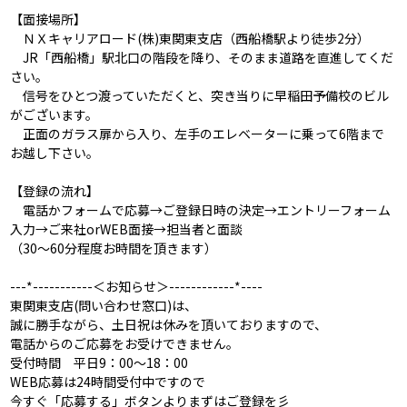
【面接場所】
ＮＸキャリアロード(株)東関東支店（西船橋駅より徒歩2分）
JR「西船橋」駅北口の階段を降り、そのまま道路を直進してくだ
さい。
信号をひとつ渡っていただくと、突き当りに早稲田予備校のビル
がございます。
正面のガラス扉から入り、左手のエレベーターに乗って6階まで
お越し下さい。
【登録の流れ】
電話かフォームで応募→ご登録日時の決定→エントリーフォーム
入力→ご来社orWEB面接→担当者と面談
（30～60分程度お時間を頂きます）
---*-----------＜お知らせ＞------------*----
東関東支店(問い合わせ窓口)は、
誠に勝手ながら、土日祝は休みを頂いておりますので、
電話からのご応募をお受けできません。
受付時間 平日9：00～18：00
WEB応募は24時間受付中ですので
今すぐ「応募する」ボタンよりまずはご登録を彡