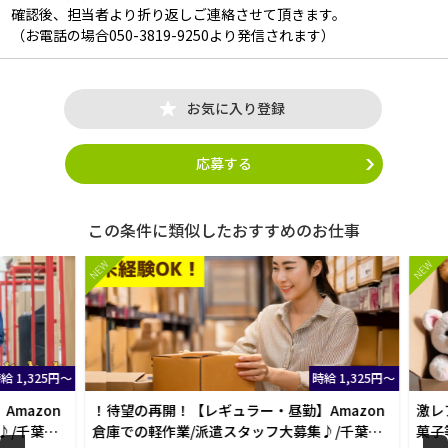
確認後、担当者より折り返しご連絡させて頂きます。
（お電話の場合050-3819-9250より発信されます）
お気に入り登録
応募する
この条件に類似したおすすめのお仕事
NEW
NEW
1,325円～
時給 1,325円～
azon
！待望の再開！【レギュラー・昼勤】Amazon
激レア
/千葉
倉庫での軽作業/派遣スタッフ大募集♪/千葉
菓子等