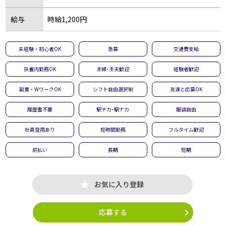
給与
時給1,200円
未経験・初心者OK
急募
交通費支給
扶養内勤務OK
主婦･主夫歓迎
経験者歓迎
副業・WワークOK
シフト自由選択制
友達と応募OK
履歴書不要
駅チカ･駅ナカ
服装自由
社員登用あり
短時間勤務
フルタイム歓迎
前払い
長期
短期
お気に入り登録
応募する