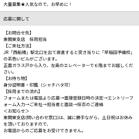
大量募集★人気なので、お早めに！
応募に関して
【お問合せ先】
東関東支店 採用担当
【ご来社方法】
JR「西船橋」駅北口を出て直進すると突き当りに「早稲田予備校」
の茶色いビルがございます。
正面ガラス戸から入り、左奥のエレベーターで６階までお越しくだ
さい。
【お持ち物】
身分証明書・印鑑（シャチハタ可）
【採用までの流れ】
フォームまたは電話より応募→面接登録日時の決定→エントリーフ
ォーム入力→ご来社→担当者と面談→採否のご連絡
＜お知らせ＞
東関東支店(問い合わせ窓口)は、誠に勝手ながら、土日祝はお休み
を頂いておりますので、
お電話からのご応募をお受けできません。