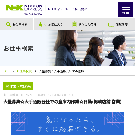
MENU
0
お仕事検索
お気に入り
保存した条件
閲覧履歴
お仕事検索
TOP
お仕事検索
大量募集☆大手通販会社での倉庫内作業☆日勤(掲載店舗:営業)
軽作業・物流系
お仕事番号：
012689
掲載日：
2026年04月13日
大量募集☆大手通販会社での倉庫内作業☆日勤(掲載店舗:営業)