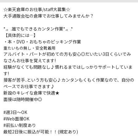
☆楽天倉庫のお仕事/staff大募集☆
大手通販会社の倉庫でお仕事してみませんか？
*.。.誰でもできるカンタン作業*.。.*
【具体的には…】
・本・DVD・おもちゃのピッキング作業
重たいもの無し・安全靴着用
アルバイト・パートが初めての方も安心◎だいたい3日くらいでみ
なさんお仕事を覚えてます!
経験がなくても問題なし♪慣れるまではしっかりサポートしていま
す!
接客が苦手..という方も安心♪カンタンもくもく作業なので、自分の
ペースでお仕事できます♪
新設のキレイな倉庫で快適★
面接は随時開催中◎
#週3日〜OK
#Web面接OK
#
前払い制度あり
最短2日後に振込が可能！！(規定あり)