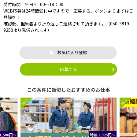
受付時間 平日9：00～18：00
WEB応募は24時間受付中ですので「応募する」ボタンよりまずはご
登録を！
確認後、担当者より折り返しご連絡させて頂きます。（050-3819-
9250より発信されます）
お気に入り登録
応募する
この条件に類似したおすすめのお仕事
NEW
NEW
1,325円～
時給 1,325円～