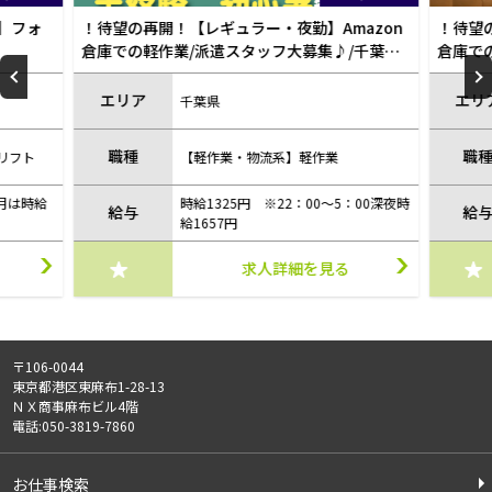
azon
！待望の再開！【レギュラー・昼勤】Amazon
激レア
/千葉
倉庫での軽作業/派遣スタッフ大募集♪/千葉
菓子等
駅・千葉みなと駅（掲載店舗:営業）
あり/
エリア
エリ
千葉県
職種
職
【軽作業・物流系】軽作業
：00深夜時
1日8hを超える勤務(残業代)は25％割
給与
給
増 時給：1,657円です
求人詳細を見る
〒106-0044
東京都港区東麻布1-28-13
ＮＸ商事麻布ビル4階
電話:050-3819-7860
お仕事検索