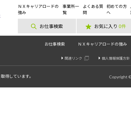
ＮＸキャリアロードの
事業所一
よくある質
初めての方
ら無料送迎バスあり🚌「長期は不安…」なら、まずは短期から♪選べる日
強み
覧
問
へ
お仕事検索
お気に入り
0件
お仕事検索
ＮＸキャリアロードの強み
関連リンク
個人情報保護方針
を取得しています。
Copyright 