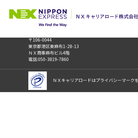
TOP
お仕事検索
川越・新狭山駅か
このお仕事は非公開のお仕事です
お仕事番号
013990
〒106-0044
東京都港区東麻布1-28-13
ＮＸ商事麻布ビル4階
電話:050-3819-7860
ＮＸキャリアロードはプライバシーマーク