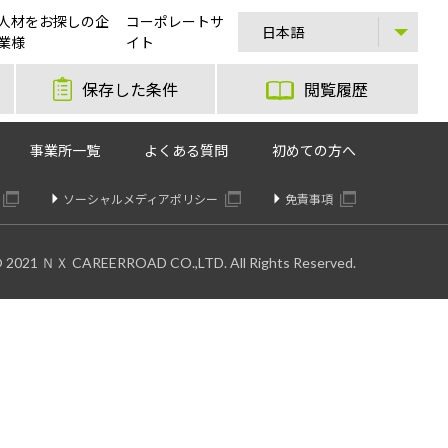
人材をお探しの企
コーポレートサ
勤・夜勤の固定シフト【最高時給2,000円】
業様
イト
保存した条件
閲覧履歴
事業所一覧
よくある質問
初めての方へ
ソーシャルメディアポリシー
免責事項
© 2021 ＮＸ CAREERROAD CO.,LTD. All Rights Reserved.