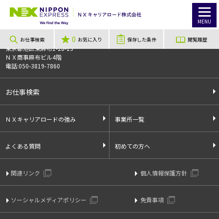
TOP
お仕事検索
【寝屋川市】ガッツリ稼げる！平日のみ★週5日フルタイム歓迎｜医薬品｜5℃の保冷倉庫内
お仕事番号
014083
MENU
0
〒106-0044
お仕事検索
お気に入り
保存した条件
閲覧履歴
東京都港区東麻布1-28-13
ＮＸ商事麻布ビル4階
電話:050-3819-7860
お仕事検索
ＮＸキャリアロードの強み
事業所一覧
よくある質問
初めての方へ
関連リンク
個人情報保護方針
ソーシャルメディアポリシー
免責事項