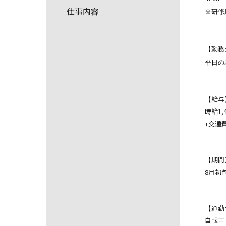
仕事内容
※研修
【
勤務
平日の
給与
【
時給1,
+交通
期間
【
8月初
通勤
【
自転車