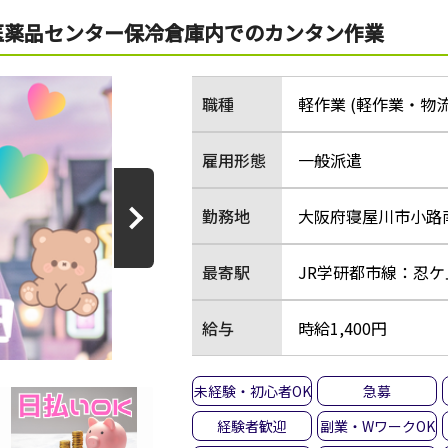
医薬品センター保冷倉庫内でのカンタン作業
職種
軽作業 (軽作業・物流
雇用形態
一般派遣
勤務地
大阪府寝屋川市小路南
最寄駅
JR学研都市線：忍ケ
給与
時給1,400円
未経験・初心者OK
急募
経験者歓迎
副業・WワークOK