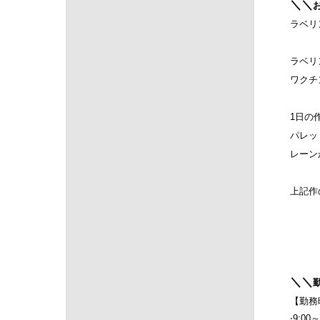
＼＼
ラベリ
ラベリ
ワクチ
1日の
パレッ
レーン
上記作
＼＼
【
勤務
‧9:00