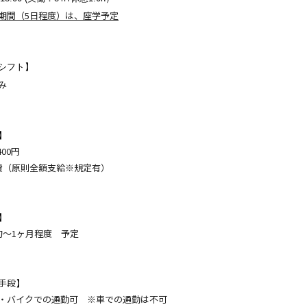
期間（5日程度）は、座学予定
シフト
】
み
】
400円
費（原則全額支給※規定有）
】
旬～1ヶ月程度 予定
手段
】
・バイクでの通勤可 ※車での通勤は不可