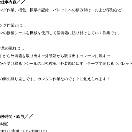
／／
お仕
事内容
ング作業、梱包、帳票の記録、パレットへの積み付け および移動など
ング作業とは…
ンの接種シールを機械を使用して個装箱に貼り付けしていく作業です。
作業の流れは…
トから外装箱を取り出す⇒外装箱から取り出す⇒レーンに流す⇒
から受け取る⇒シールの目視確認⇒外装箱に戻す⇒テープで閉じる⇒パレッ
の業の繰り返しです。カンタン作業なのですぐに覚えられます！
／／
勤務時間・給与
時間
】
～18:00 (実働：8ｈ/休憩1.0h）