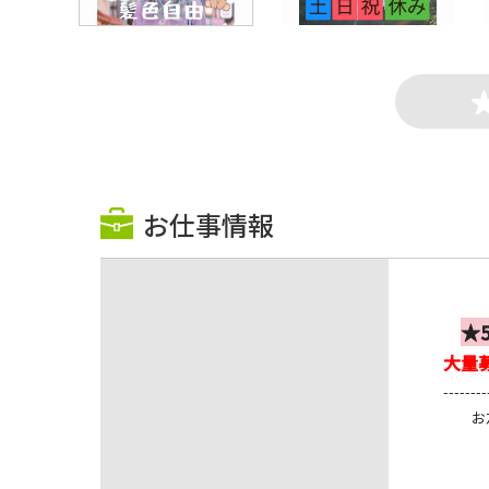
お仕事情報
★
大量
----
お友