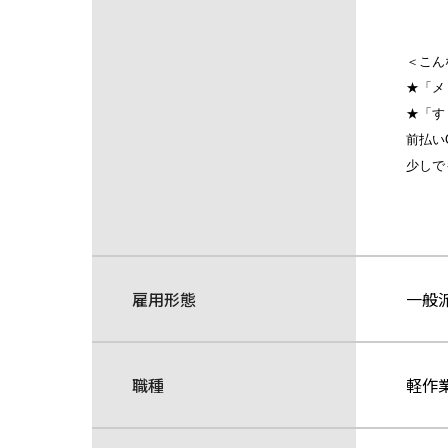
＜こん
★「メ
★「す
前払い
少しで
雇用形態
一般
職種
軽作