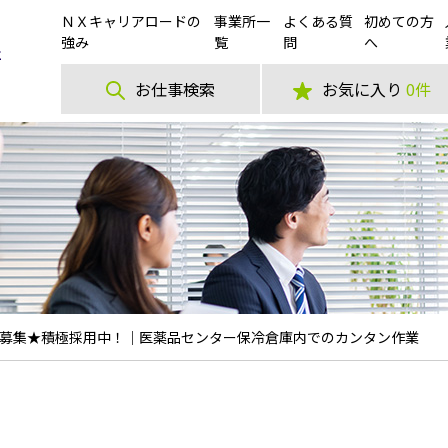
ＮＸキャリアロードの
事業所一
よくある質
初めての方
強み
覧
問
へ
お仕事検索
お気に入り
0件
募集★積極採用中！｜医薬品センター保冷倉庫内でのカンタン作業