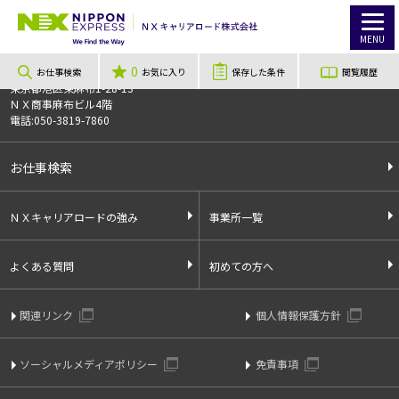
TOP
お仕事検索
【短期】Amazon流山おおたかの森倉庫オープニングスタッフ大募集！週1日～OK！
お仕事番号
014009
MENU
0
〒106-0044
お仕事検索
お気に入り
保存した条件
閲覧履歴
東京都港区東麻布1-28-13
ＮＸ商事麻布ビル4階
電話:050-3819-7860
お仕事検索
ＮＸキャリアロードの強み
事業所一覧
よくある質問
初めての方へ
関連リンク
個人情報保護方針
ソーシャルメディアポリシー
免責事項