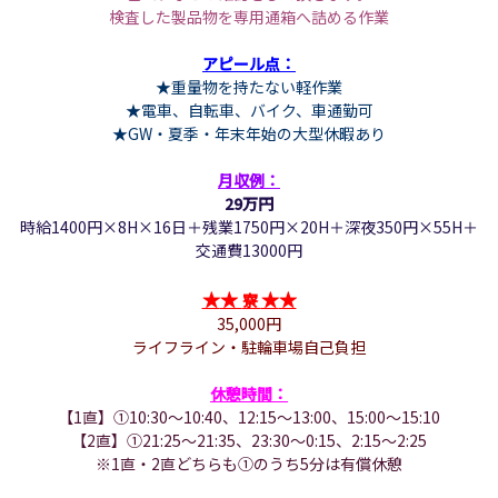
検査した製品物を専用通箱へ詰める作業
アピール点：
★重量物を持たない軽作業
★電車、自転車、バイク、車通勤可
★GW・夏季・年末年始の大型休暇あり
月収例：
29万円
時給1400円×8H×16日＋残業1750円×20H＋深夜350円×55H＋
交通費13000円
★
★
★
★
寮
35,000円
ライフライン・駐輪車場自己負担
休憩時間：
【1直】①
10:30～10:40、
12:15～13:00、
15:00～15:10
【2直】①
21:25～21:35、
23:30～0:15、
2:15～2:25
※1直・2直どちらも①のうち5分は有償休憩