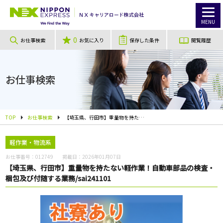
MENU
0
お仕事検索
お気に入り
保存した条件
閲覧履歴
お仕事検索
TOP
お仕事検索
【埼玉県、行田市】重量物を持たない軽作業！自動車部品の検査・梱包及び付随する業務/sai241101
軽作業・物流系
お仕事番号：
012749
掲載日：
2026年01月07日
【埼玉県、行田市】重量物を持たない軽作業！自動車部品の検査・
梱包及び付随する業務/sai241101