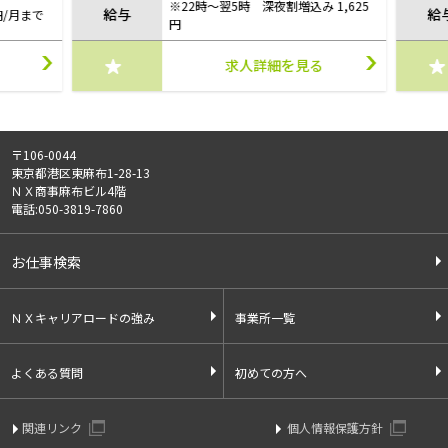
※22時～翌5時 深夜割増込み 1,625
給与
給
円/月まで
円
求人詳細を見る
〒106-0044
東京都港区東麻布1-28-13
ＮＸ商事麻布ビル4階
電話:050-3819-7860
お仕事検索
ＮＸキャリアロードの強み
事業所一覧
よくある質問
初めての方へ
関連リンク
個人情報保護方針