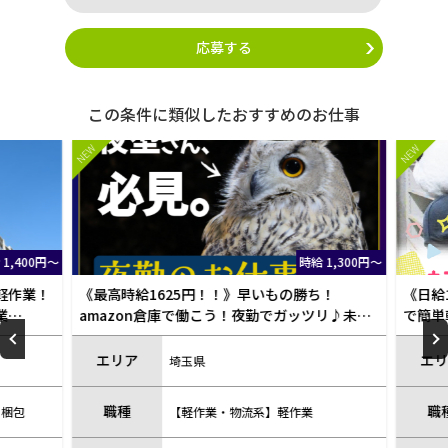
応募する
この条件に類似したおすすめのお仕事
NEW
NEW
1,400円～
時給 1,300円～
軽作業！
《最高時給1625円！！》早いもの勝ち！
《日給1
業
amazon倉庫で働こう！夜勤でガッツリ♪未経
で簡単
験OK◎
エリア
エリ
埼玉県
職種
職
梱包
【軽作業・物流系】軽作業