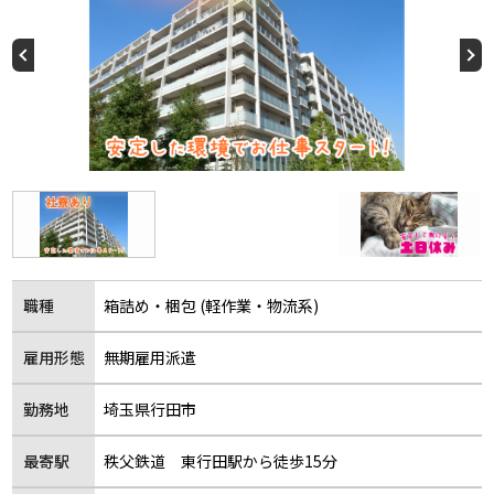
職種
箱詰め・梱包 (軽作業・物流系)
雇用形態
無期雇用派遣
勤務地
埼玉県行田市
最寄駅
秩父鉄道 東行田駅から徒歩15分