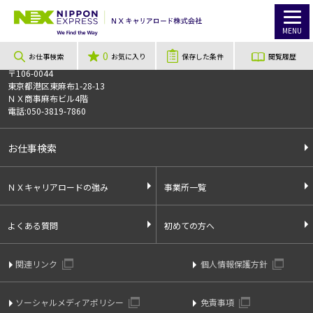
TOP
お仕事検索
【2カ月短期】 Amazon市川倉庫でカンタン軽作業大募集！未経験大歓迎☆週3日～OK☆[駅チカ]市川塩浜駅から徒歩3分☆（SNS）
このお仕事は非公開のお仕事です
MENU
お仕事番号
013996
0
お仕事検索
お気に入り
保存した条件
閲覧履歴
〒106-0044
東京都港区東麻布1-28-13
ＮＸ商事麻布ビル4階
電話:050-3819-7860
お仕事検索
ＮＸキャリアロードの強み
事業所一覧
よくある質問
初めての方へ
関連リンク
個人情報保護方針
ソーシャルメディアポリシー
免責事項