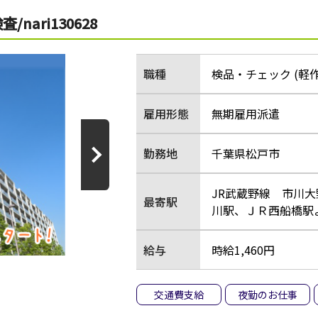
ari130628
職種
検品・チェック (軽
雇用形態
無期雇用派遣
勤務地
千葉県松戸市
JR武蔵野線 市川
最寄駅
川駅、ＪＲ西船橋駅
給与
時給1,460円
交通費支給
夜勤のお仕事