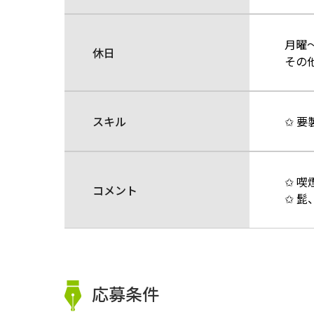
月曜
休日
その
スキル
✩ 要
✩ 
コメント
✩ 
応募条件