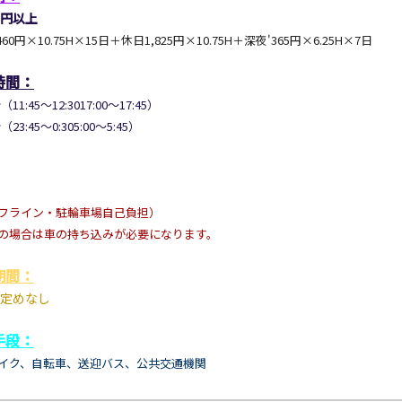
万円以上
460円×10.75H×15日＋休日1,825円×10.75H＋深夜'365円×6.25H×7日
時間：
（11:45～12:3017:00～17:45）
（23:45～0:305:00～5:45）
フライン・駐輪車場自己負担）
の場合は車の持ち込みが必要になります。
期間：
定めなし
手段：
イク、自転車、
送迎バス、
公共交通機関