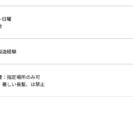
～日曜
他
製造経験
喫煙：指定場所のみ可
髭、著しい長髪、は禁止