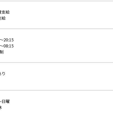
費支給
支給
0～20:15
0～08:15
代制
あり
～日曜
休