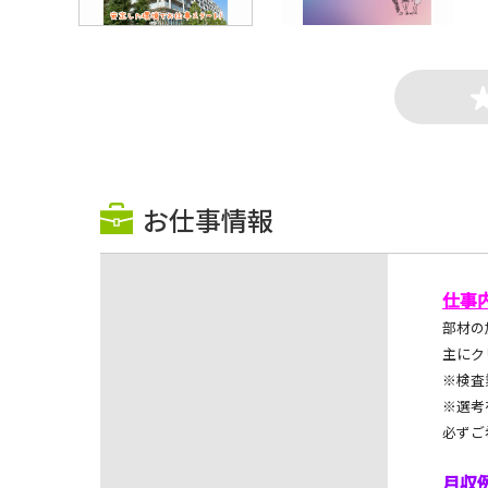
お仕事情報
仕事
部材の
主にク
※検査
※選考
必ずご
月収