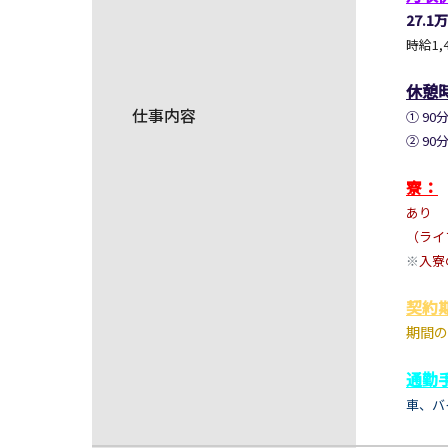
27.1
時給1,
休憩
仕事内容
① 90分
② 90分
寮：
あり
（ライ
※
入寮
契約
期間の
通勤
車、バ