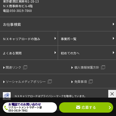
東京都港区東麻布1-28-13
ＮＸ商事麻布ビル4階
電話:050-3819-7860
お仕事検索
ＮＸキャリアロードの強み
事業所一覧
よくある質問
初めての方へ
関連リンク
個人情報保護方針
ソーシャルメディアポリシー
免責事項
ＮＸキャリアロードはプライバシーマークを取得しています。
お電話でのお問い合わせ
応募する
リクルートメントサポート部
Copyright © 2021 ＮＸ CAREERROAD CO.,LTD. All Rights Reserved.
050-3819-7862