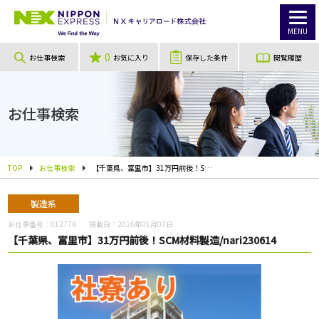
MENU
0
お仕事検索
お気に入り
保存した条件
閲覧履歴
お仕事検索
TOP
お仕事検索
【千葉県、富里市】31万円前後！SCM材料製造/nari230614
製造系
お仕事番号：
012776
掲載日：
2026年01月07日
【千葉県、富里市】31万円前後！SCM材料製造/nari230614