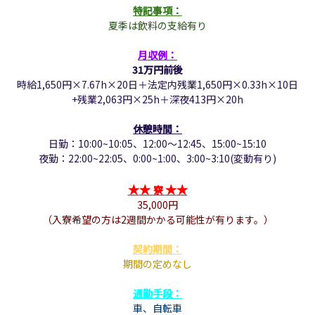
特記事項
：
夏季は飲料の支給有り
月収例：
31万円前後
時給1,650円×7.67h×20日＋法定内残業1,650円×0.33h×10日
+残業2,063円×25h＋深夜413円×20h
休憩時間：
日勤：
10:00~10:05、
12:00～12:45、
15:00~15:10
夜勤：
22:00~22:05、
0:00~1:00、
3:00~3:10(変動有り)
★
★
★
★
寮
35,000円
（入寮希望の方は
2週間かかる可能性が
有ります。）
契約期間：
期間の定めなし
通勤手段：
車、自転車