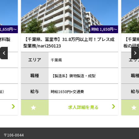
1,650円～
時給 1,650円～
材料製
【千葉県、富里市】31.8万円以上可！プレス成
【千葉
型業務/nari250123
板の研磨
エリア
エリ
千葉県
職種
職
【製造系】鋳物製造・成型
給与
給
給）
時給1650円+交通費
求人詳細を見る
〒106-0044