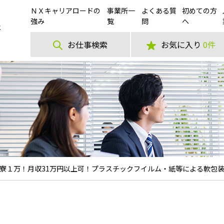
ＮＸキャリアロードの
事業所一
よくある質
初めての方
強み
覧
問
へ
お仕事検索
お気に入り
0件
１万！月収31万円以上可！プラスチックフイルム・紙等による軟包装資材の