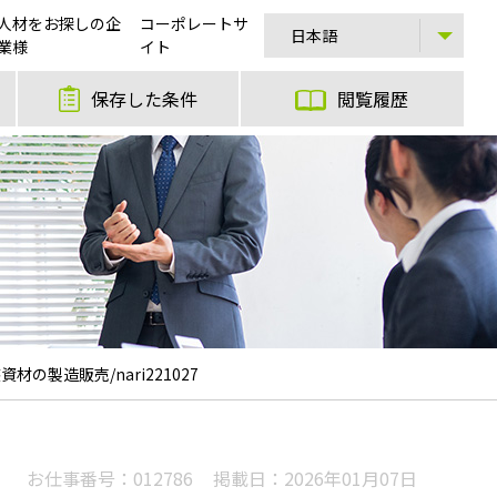
人材をお探しの企
コーポレートサ
業様
イト
保存した条件
閲覧履歴
製造販売/nari221027
お仕事番号：
012786
掲載日：
2026年01月07日