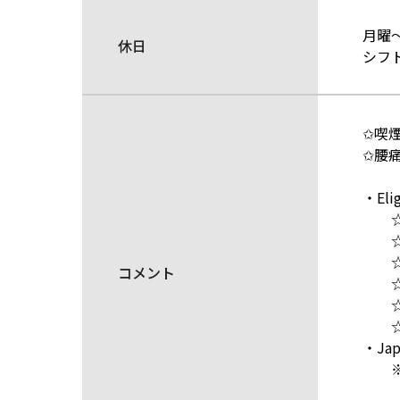
月曜
休日
シフ
✩喫
✩腰痛
・El
☆ P
☆ Sp
☆ Sp
コメント
☆ L
☆ Sp
☆ Ja
・Ja
※Jap
Japan