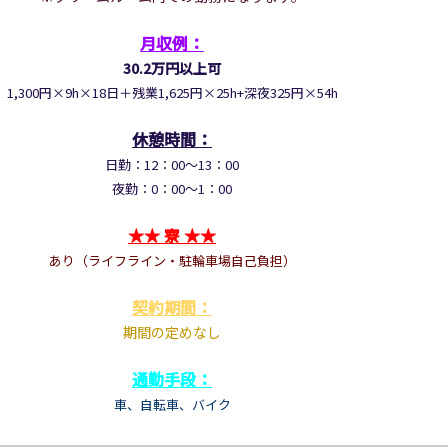
月収例：
30.2万円以上可
1,300円×9h×18日＋残業1,625円×25h+深夜325円×54h
休憩時間：
日勤：
12：00～13：00
夜勤：
0：00～1：00
★
★
寮
★
★
あり（
ライフライン・駐輪車場自己負担
）
契約期間：
期間の定めなし
通勤手段：
車、自転車、
バイク