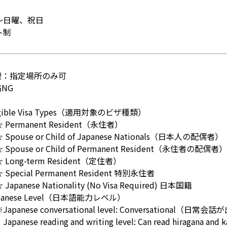
～日曜、祝日
ト制
煙：指定場所のみ可
NG
igible Visa Types（適用対象のビザ種類）
ermanent Resident（永住者）
ouse or Child of Japanese Nationals（日本人の配偶者）
ouse or Child of Permanent Resident（永住者の配偶者）
ong-term Resident（定住者）
ecial Permanent Resident 特別永住者
panese Nationality (No Visa Required) 日本国籍
panese Level（日本語能力レベル）
anese conversational level: Conversational（日常
ese reading and writing level: Can read hiragana and k