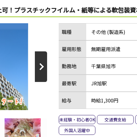
！プラスチックフイルム・紙等による軟包装資材の製造
職種
その他 (製造系)
雇用形態
無期雇用派遣
勤務地
千葉県旭市
最寄駅
JR旭駅
給与
時給1,300円
未経験・初心者OK
交通費支給
外国人活躍中