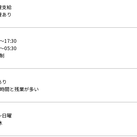
費支給
費あり
0～17:30
0～05:30
代制
あり
9時間と残業が多い
～日曜
休