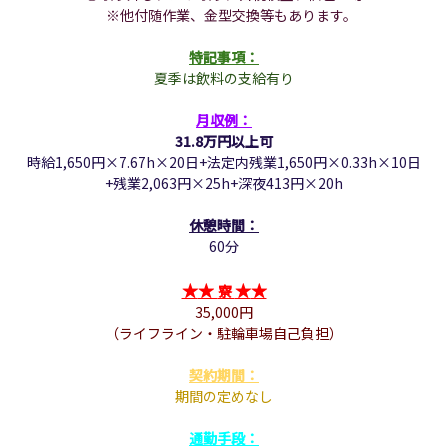
※他付随作業、金型交換等もあります。
特記事項
：
夏季は飲料の支給有り
月収例：
31.8万円以上可
時給1,650円×7.67h×20日+法定内残業1,650円×0.33h×10日
+残業2,063円×25h+深夜413円×20h
休憩時間：
60分
★
★
★
★
寮
35,000円
（
ライフライン・駐輪車場自己負担）
契約期間：
期間の定めなし
通勤手段：