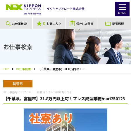
MENU
0
お仕事検索
お気に入り
保存した条件
閲覧履歴
お仕事検索
TOP
お仕事検索
【千葉県、富里市】31.8万円以上可！プレス成型業務/nari250123
製造系
お仕事番号：
012780
掲載日：
2026年01月07日
【千葉県、富里市】31.8万円以上可！プレス成型業務/nari250123