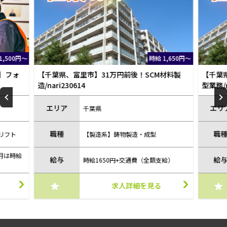
給 1,650円～
時給 1,650円～
CM材料製
【千葉県、富里市】31.8万円以上可！プレス成
【千
型業務/nari250123
板の研
エリア
エ
千葉県
職種
型
【製造系】鋳物製造・成型
給与
額支給）
時給1650円+交通費
る
求人詳細を見る