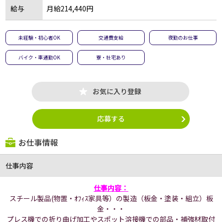
給与
月給214,440円
未経験・初心者OK
交通費支給
夜勤のお仕事
バイク・車通勤OK
寮・社宅あり
お気に入り登録
応募する
お仕事情報
仕事内容
仕事内容：
スチール製品(物置・ｵﾌｨｽ家具等）の製造（板金・塗装・組立）板
金・・・
プレス機での折り曲げ加工やスポット溶接機での部品・補強材取付