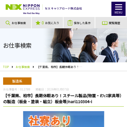
MENU
0
お仕事検索
お気に入り
保存した条件
閲覧履歴
お仕事検索
TOP
お仕事検索
【千葉県、柏市】長期休暇あり！スチール製品(物置・ｵﾌｨｽ家具等）の製造（板金・塗装・組立）板金等/nari110304-i
製造系
お仕事番号：
012788
掲載日：
2026年01月07日
【千葉県、柏市】長期休暇あり！スチール製品(物置・ｵﾌｨｽ家具等）
の製造（板金・塗装・組立）板金等/nari110304-i