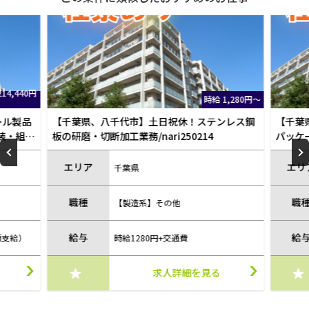
14,440円
時給 1,280円～
ール製品
【千葉県、八千代市】土日祝休！ステンレス鋼
【千葉
装・組
板の研磨・切断加工業務/nari250214
パッケー
エリア
エリ
千葉県
職種
職
【製造系】その他
給与
給
額支給）
時給1280円+交通費
求人詳細を見る