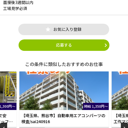
面接後3週間以内
工場見学必須
お気に入り登録
応募する
この条件に類似したおすすめのお仕事
 1,350円～
時給 1,200円～
パーツの
【埼玉県、羽生市】アルミ製半導体製造装置の
【埼
工作マシンオペレーター 360円で仕出し弁当
年3回
の注文ができる！年3回長期休暇あ
ができる