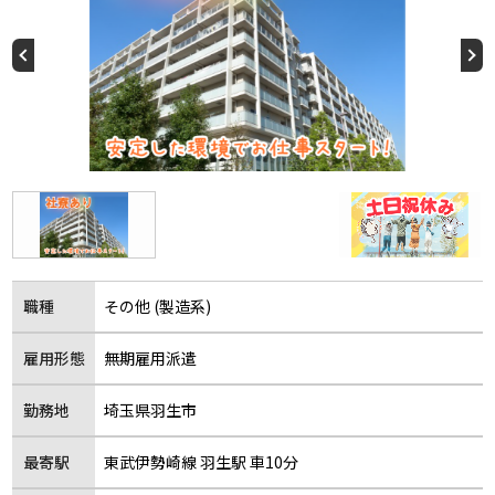
職種
その他 (製造系)
雇用形態
無期雇用派遣
勤務地
埼玉県羽生市
最寄駅
東武伊勢崎線 羽生駅 車10分