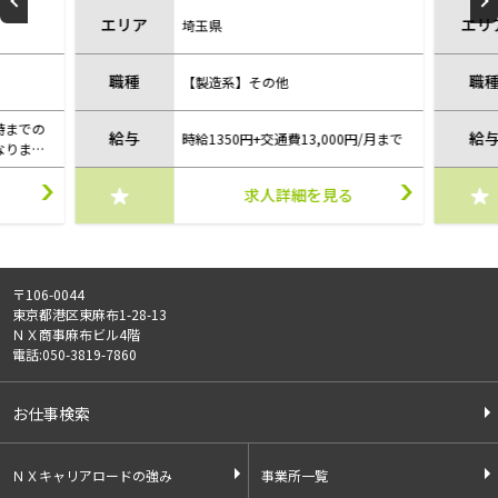
り！/sai230718
エリア
エ
埼玉県
職種
職
【製造系】その他
給与
給
0円/月まで
時給1200円+13,000円/月
る
求人詳細を見る
〒106-0044
東京都港区東麻布1-28-13
ＮＸ商事麻布ビル4階
電話:050-3819-7860
お仕事検索
ＮＸキャリアロードの強み
事業所一覧