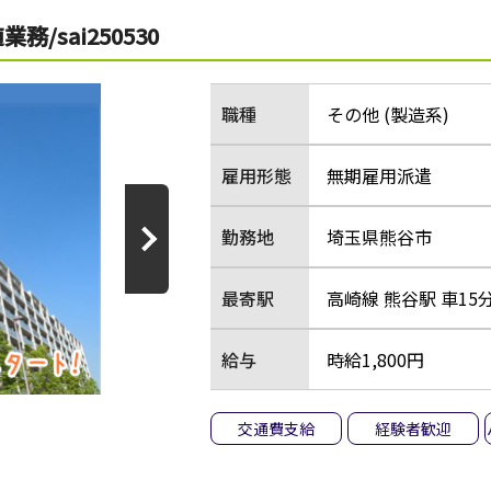
sai250530
職種
その他 (製造系)
雇用形態
無期雇用派遣
勤務地
埼玉県熊谷市
最寄駅
高崎線 熊谷駅 車15
給与
時給1,800円
交通費支給
経験者歓迎