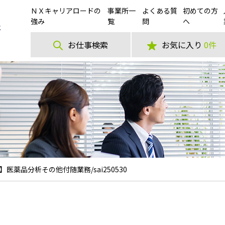
ＮＸキャリアロードの
事業所一
よくある質
初めての方
強み
覧
問
へ
お仕事検索
お気に入り
0件
医薬品分析その他付随業務/sai250530