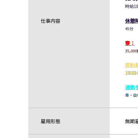
時給18
仕事内容
休憩
45分
寮：
35,0
契約
1回目
通勤
車
・
自
雇用形態
無期