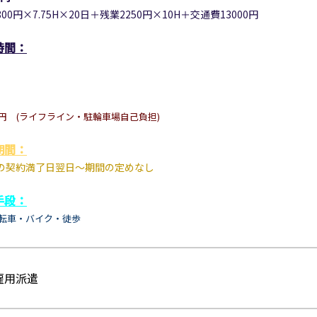
00円×7.75H×20日＋残業2250円×10H＋交通費13000円
時間：
00円
(ライフライン・駐輪車場自己負担)
期間：
の契約満了日翌日～期間の定めなし
手段：
転車・
バイク
・徒歩
雇用派遣