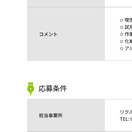
✩ 
✩ 
コメント
✩ 
✩ 
✩ 
応募条件
リク
担当事業所
TEL: