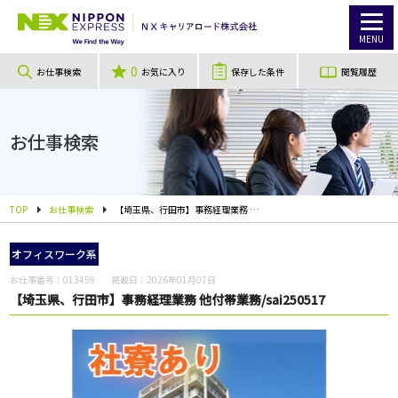
MENU
0
お仕事検索
お気に入り
保存した条件
閲覧履歴
お仕事検索
TOP
お仕事検索
【埼玉県、行田市】事務経理業務 他付帯業務/sai250517
オフィスワーク系
お仕事番号：
013459
掲載日：
2026年01月07日
【埼玉県、行田市】事務経理業務 他付帯業務/sai250517