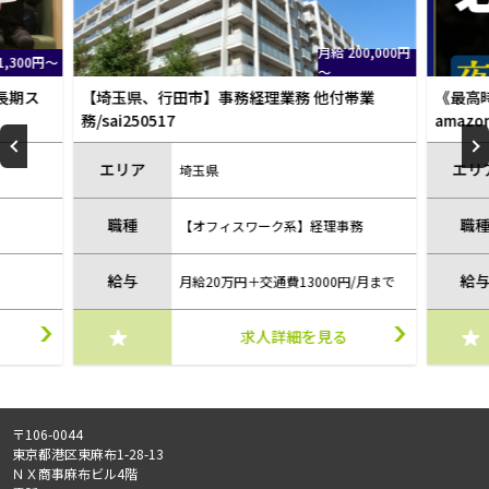
月給 200,000円
時給 1,30
～
経理業務 他付帯業
《最高時給1625円！！》早いもの勝ち！
amazon倉庫で働こう！夜勤でガッツリ♪
験OK◎
エリア
埼玉県
職種
ワーク系】経理事務
【軽作業・物流系】軽作業
※22時～翌5時 深夜割増込み 1,6
給与
＋交通費13000円/月まで
円
求人詳細を見る
求人詳細を見る
〒106-0044
東京都港区東麻布1-28-13
ＮＸ商事麻布ビル4階