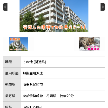
職種
その他 (製造系)
雇用形態
無期雇用派遣
勤務地
埼玉県加須市
最寄駅
東部伊勢崎線 花崎駅 徒歩20分
給与
時給1,350円