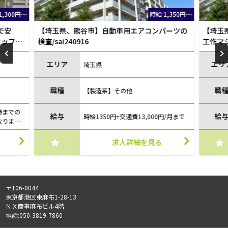
時給 1,350円～
時給 1,200円
用エアコンパーツの
【埼玉県、羽生市】アルミ製半導体製造装置の
工作マシンオペレーター 360円で仕出し弁当
の注文ができる！年3回長期休暇あ
り！/sai230718
エリア
埼玉県
職種
の他
【製造系】その他
給与
交通費13,000円/月まで
時給1200円+13,000円/月
人詳細を見る
求人詳細を見る
〒106-0044
東京都港区東麻布1-28-13
ＮＸ商事麻布ビル4階
電話:050-3819-7860