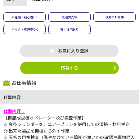
未経験・初心者OK
交通費支給
夜勤のお仕事
バイク・車通勤OK
寮・社宅あり
お気に入り登録
応募する
お仕事情報
仕事内容
仕事内容：
【樹脂成型機オペレーター及び検査作業】
☆ 金型シリンダーを、エアーブラシを使用しての清掃・材料補充
☆
出来た製品を機械から外す作業
☆
天板の目視検査（傷やかけている箇所が無いかの確認や異物混入