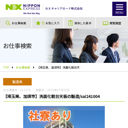
MENU
0
お仕事検索
お気に入り
保存した条件
閲覧履歴
お仕事検索
TOP
お仕事検索
【埼玉県、加須市】洗面化粧台天板の製造/sai241004
製造系
お仕事番号：
013379
掲載日：
2025年07月25日
【埼玉県、加須市】洗面化粧台天板の製造/sai241004