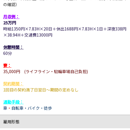
の確認）
月収例：
25万円
時給1350円×7.83H×20日＋休出1688円×7.83H×1日＋深夜338円
×38.94H＋交通費13000円
休憩時間：
60分
寮：
35,000円
(ライフライン・駐輪車場自己負担)
契約期間：
1回目の契約満了日翌日～期間の定めなし
通勤手段：
車
・
自転車・
バイク
・徒歩
雇用形態