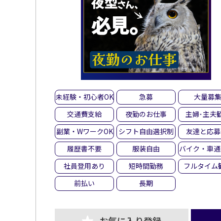
未経験・初心者OK
急募
大量募
交通費支給
夜勤のお仕事
主婦･主夫
副業・WワークOK
シフト自由選択制
友達と応募
履歴書不要
服装自由
バイク・車通
社員登用あり
短時間勤務
フルタイム
前払い
長期
お気に入り登録