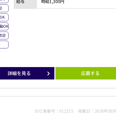
給与
時給1,300円
迎
OK
勤OK
歓迎
み
詳細を見る
応募する
お仕事番号：
012215
掲載日：
2026年08