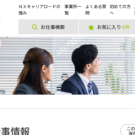
ＮＸキャリアロードの
事業所一
よくある質
初めての方
強み
覧
問
へ
お仕事検索
お気に入り
0件
仕事情報
この
保