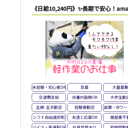
《日給10,240円》✨長期で安心！a
未経験・初心者OK
急募
大量募
交通費支給
扶養内勤務OK
大学生歓
主婦･主夫歓迎
経験者歓迎
副業・Wワー
シフト自由選択制
友達と応募OK
履歴書不
バイク・車通勤OK
社員登用あり
短時間勤