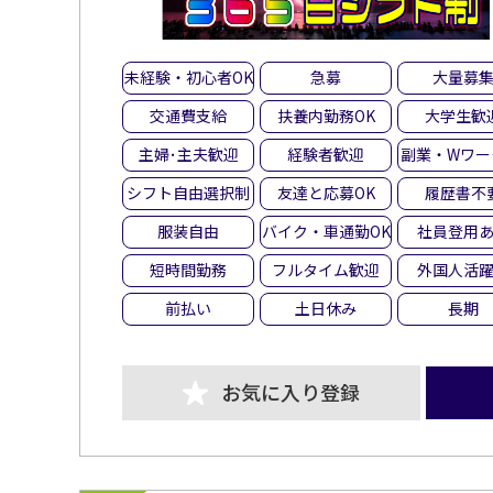
未経験・初心者OK
急募
大量募
交通費支給
扶養内勤務OK
大学生歓
主婦･主夫歓迎
経験者歓迎
副業・Wワー
シフト自由選択制
友達と応募OK
履歴書不
服装自由
バイク・車通勤OK
社員登用
短時間勤務
フルタイム歓迎
外国人活
前払い
土日休み
長期
お気に入り登録