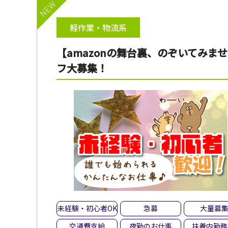
NEW
軽作業・物流系
【amazonの舞台裏、のぞいてみ
フ大募集！
未経験・初心者OK
急募
大量募
交通費支給
夜勤のお仕事
扶養内勤務