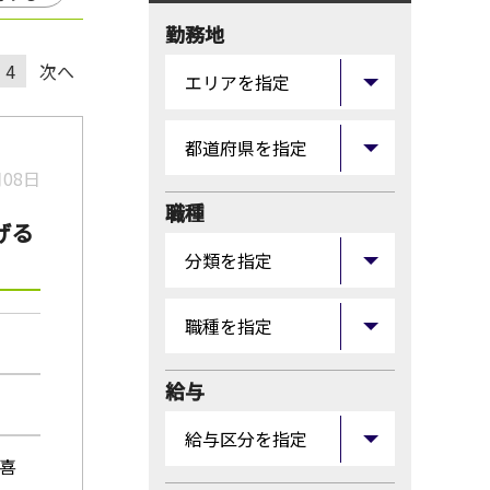
勤務地
4
次へ
月08日
職種
げる
給与
久喜