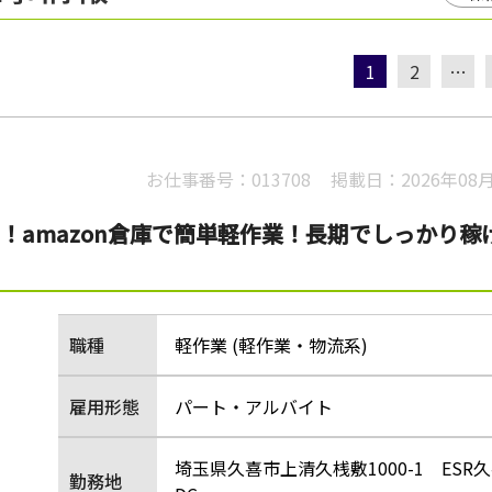
1
2
…
お仕事番号：
013708
掲載日：
2026年08
ト！amazon倉庫で簡単軽作業！長期でしっかり稼
職種
軽作業 (軽作業・物流系)
雇用形態
パート・アルバイト
埼玉県久喜市上清久桟敷1000-1 ESR
勤務地