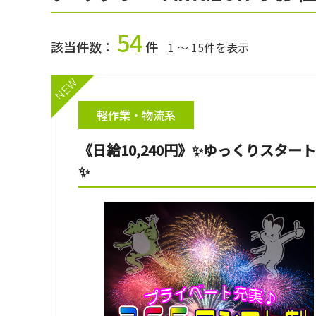
54
該当件数：
件
1 ～ 15件を表示
NEW
軽作業・物流系
《日給10,240円》✨ゆっくりスター
✨