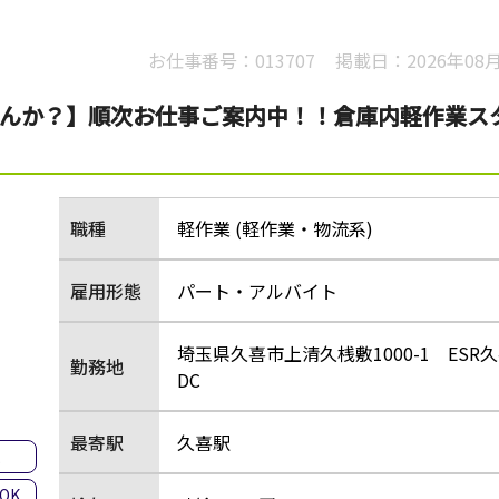
お仕事番号：
013707
掲載日：
2026年08
ませんか？】順次お仕事ご案内中！！倉庫内軽作業ス
職種
軽作業 (軽作業・物流系)
雇用形態
パート・アルバイト
埼玉県久喜市上清久桟敷1000-1 ESR
勤務地
DC
最寄駅
久喜駅
集
OK