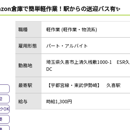
mazon倉庫で簡単軽作業！駅からの送迎バス有✨
職種
軽作業 (軽作業・物流系)
雇用形態
パート・アルバイト
埼玉県久喜市上清久桟敷1000-1 ESR
勤務地
DC
最寄駅
【宇都宮線・東武伊勢崎】 久喜駅
集
迎
給与
時給1,300円
クOK
要
務