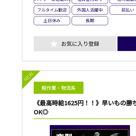
フルタイム歓迎
外国人活躍中
前払い
土日休み
長期
お気に入り登録
NEW
軽作業・物流系
《最高時給1625円！！》早いもの勝
OK◎