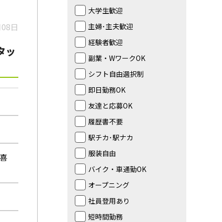
大学生歓迎
月08日
主婦･主夫歓迎
経験者歓迎
タッ
副業・WワークOK
シフト自由選択制
即日勤務OK
友達と応募OK
履歴書不要
駅チカ･駅ナカ
服装自由
久喜
バイク・車通勤OK
オープニング
社員登用あり
短時間勤務