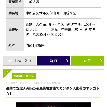
雇用形態
一般派遣
勤務地
京都府久世郡久御山町市田新珠城
近鉄「大久保」駅 ～ バス「新タマキ」15分 ～
最寄駅
徒歩5分 京阪「中書島」駅 ～「新マキ
タ」バス35分 ～ 徒歩5分
給与
時給1,625円
お気に入り
詳細
応募
NEW
軽作業・物流系
お仕事番号：
012344
掲載日：
2026年08月05日
長期で安定★Amazon最先端倉庫でカンタン入出荷のオシゴト
☆彡