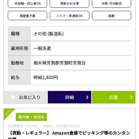
未経験・初心者OK
夜勤のお仕事
主婦･主夫歓迎
履歴書不要
バイク・車通勤OK
長期
職種
その他 (製造系)
雇用形態
一般派遣
勤務地
栃木県芳賀郡芳賀町芳賀台
給与
時給1,400円
お気に入り
詳細
応募
NEW
軽作業・物流系
お仕事番号：
013862
掲載日：
2026年07月25日
【夜勤・レギュラー】 Amazon倉庫でピッキング等のカンタン