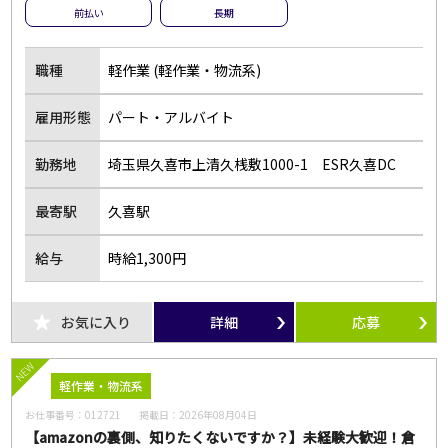
前払い
長期
職種
軽作業 (軽作業・物流系)
雇用形態
パート・アルバイト
勤務地
埼玉県久喜市上清久桟敷1000-1 ESR久喜DC
最寄駅
久喜駅
給与
時給1,300円
お気に入り
詳細
応募
NEW
軽作業・物流系
お仕事番号：
012721
掲載日：
2026年08月04日
【amazonの裏側、知りたくないですか？】未経験大歓迎！倉