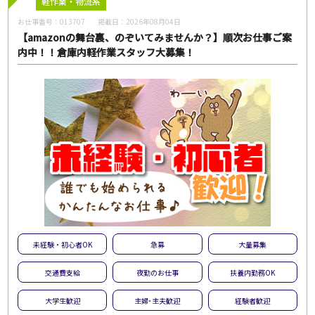
軽作業・物流系
お仕事番号：
013707
掲載日：
2026年08月04日
【amazonの舞台裏、のぞいてみませんか？】順次お仕事ご案
内中！！倉庫内軽作業スタッフ大募集！
未経験・初心者OK
急募
大量募集
交通費支給
夜勤のお仕事
扶養内勤務OK
大学生歓迎
主婦･主夫歓迎
経験者歓迎