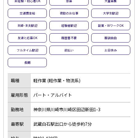
未経験・初心者OK
急募
大量募集
交通費支給
夜勤のお仕事
大学生歓迎
主婦･主夫歓迎
経験者歓迎
副業・WワークOK
友達と応募OK
履歴書不要
服装自由
フルタイム歓迎
前払い
土日休み
長期
職種
軽作業 (軽作業・物流系)
雇用形態
パート・アルバイト
勤務地
神奈川県川崎市川崎区田辺新田1-3
最寄駅
武蔵白石駅出口から徒歩約7分