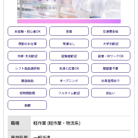
未経験・初心者OK
急募
交通費支給
夜勤のお仕事
残業なし
大学生歓迎
主婦･主夫歓迎
経験者歓迎
副業・WワークOK
シフト自由選択制
友達と応募OK
履歴書不要
服装自由
オープニング
社員登用あり
短時間勤務
フルタイム歓迎
前払い
長期
職種
軽作業 (軽作業・物流系)
雇用形態
一般派遣