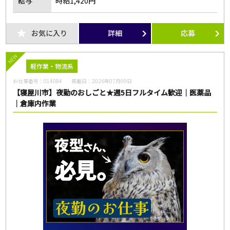
給与
時給1,420円
お気に入り
詳細
応募
NEW
軽作業・物流系
お仕事番号：
014084
掲載日：
2026年07月09日
【寝屋川市】夜勤のおしごと★週5日フルタイム歓迎｜医薬品
｜倉庫内作業