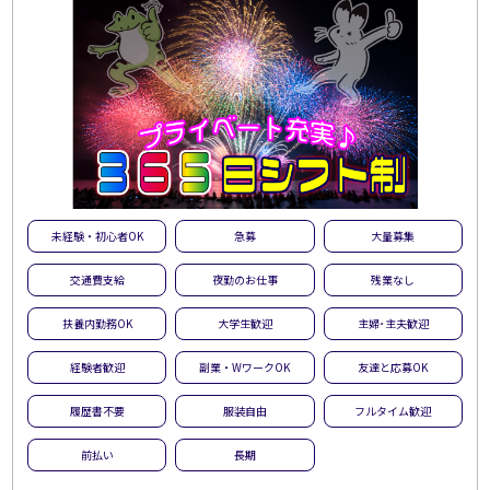
未経験・初心者OK
急募
大量募集
交通費支給
夜勤のお仕事
残業なし
扶養内勤務OK
大学生歓迎
主婦･主夫歓迎
経験者歓迎
副業・WワークOK
友達と応募OK
履歴書不要
服装自由
フルタイム歓迎
前払い
長期