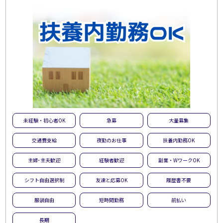
未経験・初心者OK
急募
大量募集
交通費支給
夜勤のお仕事
扶養内勤務OK
主婦･主夫歓迎
経験者歓迎
副業・WワークOK
シフト自由選択制
友達と応募OK
履歴書不要
服装自由
短時間勤務
前払い
長期