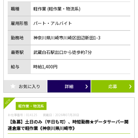
職種
軽作業 (軽作業・物流系)
雇用形態
パート・アルバイト
勤務地
神奈川県川崎市川崎区田辺新田1-3
最寄駅
武蔵白石駅出口から徒歩約7分
給与
時給1,400円
お気に入り
詳細
応募
NEW
軽作業・物流系
お仕事番号：
014125
掲載日：
2026年07月28日
【急募】土日のみ（平日も可）、時短勤務★データサーバー関
連倉庫で軽作業《神奈川県川崎市》