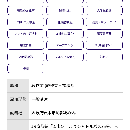
夜勤のお仕事
残業なし
夜勤のお仕事
残業なし
大学生歓迎
扶養内勤務OK
大学生歓迎
主婦･主夫歓迎
経験者歓迎
副業・WワークOK
主婦･主夫歓迎
経験者歓迎
シフト自由選択制
友達と応募OK
履歴書不要
副業・WワークOK
シフト自由選択制
即日勤務OK
友達と応募OK
服装自由
オープニング
社員登用あり
履歴書不要
駅チカ･駅ナカ
短時間勤務
フルタイム歓迎
前払い
服装自由
バイク・車通勤OK
長期
オープニング
社員登用あり
短時間勤務
フルタイム歓迎
職種
軽作業 (軽作業・物流系)
前払い
土日休み
雇用形態
一般派遣
長期
短期
単発・1日OK
外国人活躍中
勤務地
大阪府茨木市彩都あかね
留学生歓迎
寮・社宅あり
JR京都線「茨木駅」よりシャトルバス35分、大