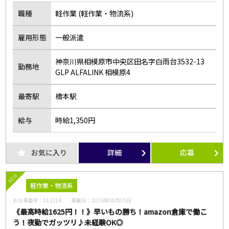
職種
軽作業 (軽作業・物流系)
雇用形態
一般派遣
神奈川県相模原市中央区田名字白雨台3532-13
勤務地
GLP ALFALINK 相模原4
最寄駅
橋本駅
給与
時給1,350円
お気に入り
詳細
応募
NEW
軽作業・物流系
お仕事番号：
012214
掲載日：
2026年08月05日
《最高時給1625円！！》早いもの勝ち！amazon倉庫で働こ
う！夜勤でガッツリ♪未経験OK◎