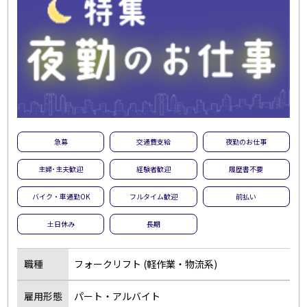
急募
交通費支給
夜勤のお仕事
主婦･主夫歓迎
経験者歓迎
履歴書不要
バイク・車通勤OK
フルタイム歓迎
前払い
土日休み
長期
職種
フォークリフト (軽作業・物流系)
雇用形態
パート・アルバイト