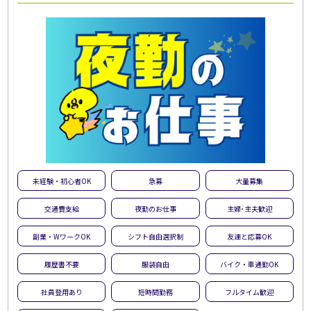
未経験・初心者OK
急募
大量募集
交通費支給
夜勤のお仕事
主婦･主夫歓迎
副業・WワークOK
シフト自由選択制
友達と応募OK
履歴書不要
服装自由
バイク・車通勤OK
社員登用あり
短時間勤務
フルタイム歓迎