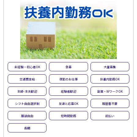
未経験・初心者OK
急募
大量募集
交通費支給
夜勤のお仕事
扶養内勤務OK
主婦･主夫歓迎
経験者歓迎
副業・WワークOK
シフト自由選択制
友達と応募OK
履歴書不要
服装自由
短時間勤務
前払い
長期