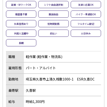
副業・WワークOK
シフト自由選択制
友達と応募OK
履歴書不要
服装自由
バイク・車通勤OK
社員登用あり
短時間勤務
フルタイム歓迎
外国人活躍中
前払い
土日休み
長期
職種
軽作業 (軽作業・物流系)
雇用形態
パート・アルバイト
勤務地
埼玉県久喜市上清久桟敷1000-1 ESR久喜DC
最寄駅
久喜駅
給与
時給1,300円