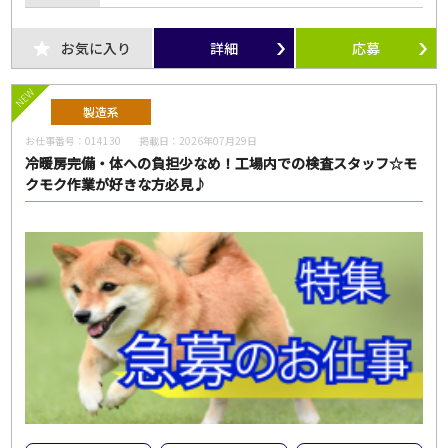
お気に入り
詳細
応募
NEW
製造系
お仕事番号：
014130
掲載日：
2026年07月29日
冷暖房完備・体への負担少なめ！工場内での検査スタッフ☆モ
クモク作業が好きな方必見♪