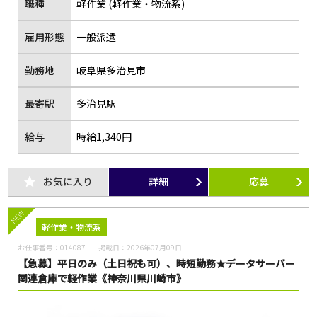
職種
軽作業 (軽作業・物流系)
雇用形態
一般派遣
勤務地
岐阜県多治見市
最寄駅
多治見駅
給与
時給1,340円
お気に入り
詳細
応募
NEW
軽作業・物流系
お仕事番号：
014087
掲載日：
2026年07月09日
【急募】平日のみ（土日祝も可）、時短勤務★データサーバー
関連倉庫で軽作業《神奈川県川崎市》