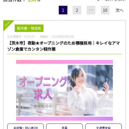
1
2
…
10
次へ
職種
NEW
軽作業・物流系
お仕事番号：
014133
掲載日：
2026年08月05日
給与
【茨木市】夜勤★オープニングのため積極採用｜キレイなアマ
ゾン倉庫でカンタン軽作業
雇用形態
一般派遣
紹介予定派遣
紹介
契約社員
パート・アルバイト
正社員
無期雇用派遣
こだわり
未経験・初心者OK
急募
大量募集
交通費支給
未経験・初心者OK
急募
交通費支給