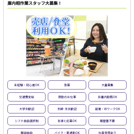
庫内軽作業スタッフ大募集！
未経験・初心者OK
急募
大量募集
交通費支給
夜勤のお仕事
扶養内勤務OK
大学生歓迎
主婦･主夫歓迎
副業・WワークOK
シフト自由選択制
友達と応募OK
履歴書不要
服装自由
バイク・車通勤OK
社員登用あり