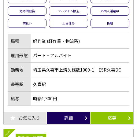
短時間勤務
フルタイム歓迎
外国人活躍中
前払い
土日休み
長期
職種
軽作業 (軽作業・物流系)
雇用形態
パート・アルバイト
勤務地
埼玉県久喜市上清久桟敷1000-1 ESR久喜DC
最寄駅
久喜駅
給与
時給1,300円
お気に入り
詳細
応募
NEW