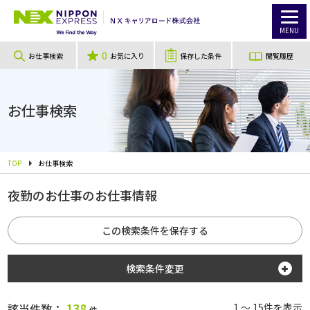
MENU
0
お仕事検索
お気に入り
保存した条件
閲覧履歴
お仕事検索
TOP
お仕事検索
夜勤のお仕事のお仕事情報
この検索条件を保存する
検索条件変更
勤務地
138
該当件数：
1 ～ 15件を表示
件