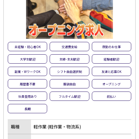
未経験・初心者OK
交通費支給
夜勤のお仕事
大学生歓迎
主婦･主夫歓迎
経験者歓迎
副業・WワークOK
シフト自由選択制
友達と応募OK
履歴書不要
服装自由
オープニング
社員登用あり
フルタイム歓迎
前払い
長期
職種
軽作業 (軽作業・物流系)