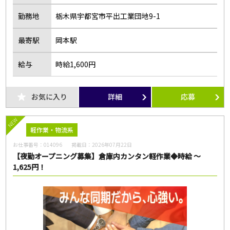
勤務地
栃木県宇都宮市平出工業団地9-1
最寄駅
岡本駅
給与
時給1,600円
お気に入り
詳細
応募
NEW
軽作業・物流系
お仕事番号：
014096
掲載日：
2026年07月22日
【夜勤オープニング募集】倉庫内カンタン軽作業◆時給 ～
1,625円！