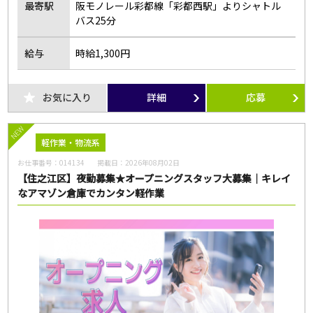
フリーワード
最寄駅
阪モノレール彩都線「彩都西駅」よりシャトル
バス25分
給与
時給1,300円
この条件のお仕事数
お気に入り
詳細
応募
138
件
NEW
この条件で検索
軽作業・物流系
お仕事番号：
014134
掲載日：
2026年08月02日
【住之江区】夜勤募集★オープニングスタッフ大募集｜キレイ
全ての条件をクリア
なアマゾン倉庫でカンタン軽作業