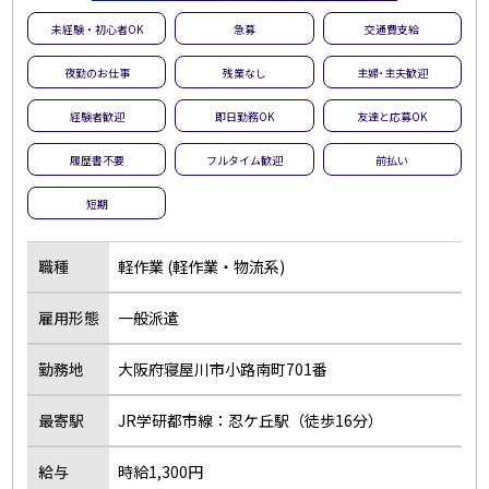
未経験・初心者OK
急募
交通費支給
夜勤のお仕事
残業なし
主婦･主夫歓迎
経験者歓迎
即日勤務OK
友達と応募OK
履歴書不要
フルタイム歓迎
前払い
短期
職種
軽作業 (軽作業・物流系)
雇用形態
一般派遣
勤務地
大阪府寝屋川市小路南町701番
最寄駅
JR学研都市線：忍ケ丘駅（徒歩16分）
給与
時給1,300円