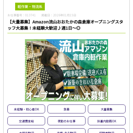
軽作業・物流系
お仕事番号：
013741
掲載日：
2026年01月15日
【大量募集】Amazon流山おおたかの森倉庫オープニングスタ
ッフ大募集！未経験大歓迎♪週1日～◎
未経験・初心者OK
急募
大量募集
交通費支給
夜勤のお仕事
扶養内勤務OK
大学生歓迎
主婦･主夫歓迎
経験者歓迎