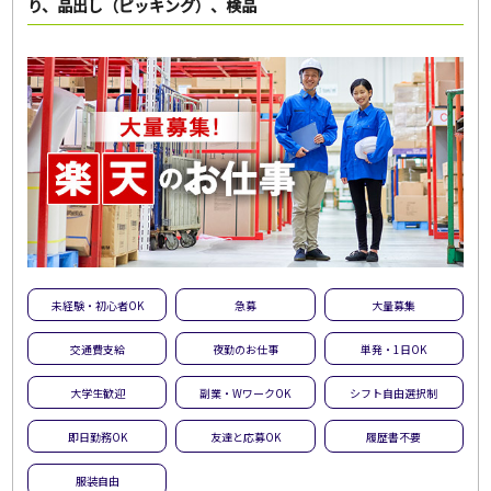
り、品出し（ピッキング）、検品
未経験・初心者OK
急募
大量募集
交通費支給
夜勤のお仕事
単発・1日OK
大学生歓迎
副業・WワークOK
シフト自由選択制
即日勤務OK
友達と応募OK
履歴書不要
服装自由