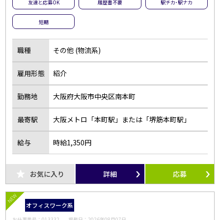
友達と応募OK
履歴書不要
駅チカ･駅ナカ
短期
職種
その他 (物流系)
雇用形態
紹介
勤務地
大阪府大阪市中央区南本町
最寄駅
大阪メトロ「本町駅」または「堺筋本町駅」
給与
時給1,350円
お気に入り
詳細
応募
NEW
オフィスワーク系
お仕事番号：
013332
掲載日：
2026年08月07日