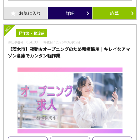
お気に入り
詳細
応募
NEW
軽作業・物流系
お仕事番号：
014133
掲載日：
2026年08月05日
【茨木市】夜勤★オープニングのため積極採用｜キレイなアマ
ゾン倉庫でカンタン軽作業