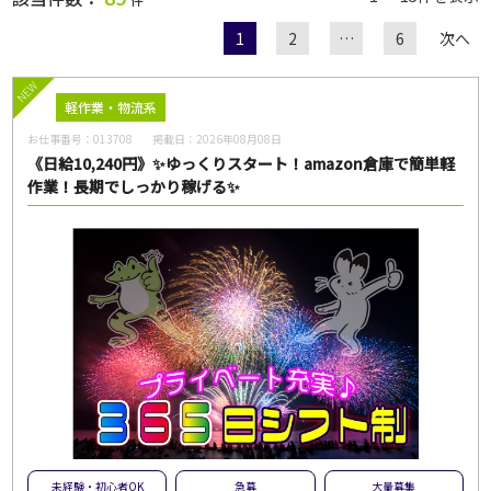
1
2
…
6
次へ
職種
NEW
軽作業・物流系
お仕事番号：
013708
掲載日：
2026年08月08日
給与
《日給10,240円》✨ゆっくりスタート！amazon倉庫で簡単軽
作業！長期でしっかり稼げる✨
雇用形態
一般派遣
紹介予定派遣
紹介
契約社員
パート・アルバイト
正社員
無期雇用派遣
こだわり
未経験・初心者OK
急募
大量募集
交通費支給
未経験・初心者OK
急募
大量募集