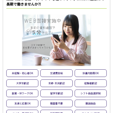
長期で働きませんか⁈
未経験・初心者OK
交通費支給
扶養内勤務OK
大学生歓迎
主婦･主夫歓迎
経験者歓迎
副業・WワークOK
留学生歓迎
シフト自由選択制
友達と応募OK
履歴書不要
服装自由