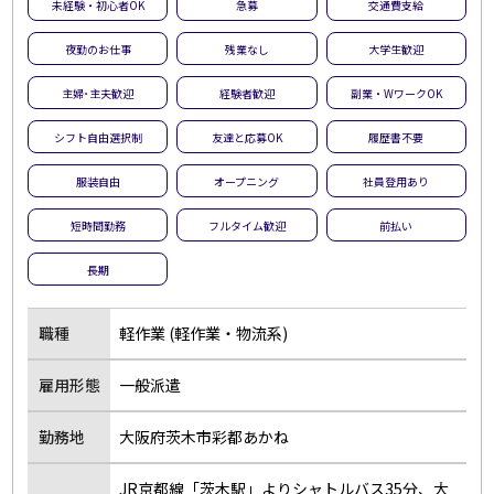
未経験・初心者OK
急募
交通費支給
夜勤のお仕事
残業なし
大学生歓迎
主婦･主夫歓迎
経験者歓迎
副業・WワークOK
シフト自由選択制
友達と応募OK
履歴書不要
服装自由
オープニング
社員登用あり
短時間勤務
フルタイム歓迎
前払い
長期
職種
軽作業 (軽作業・物流系)
雇用形態
一般派遣
勤務地
大阪府茨木市彩都あかね
JR京都線「茨木駅」よりシャトルバス35分、大