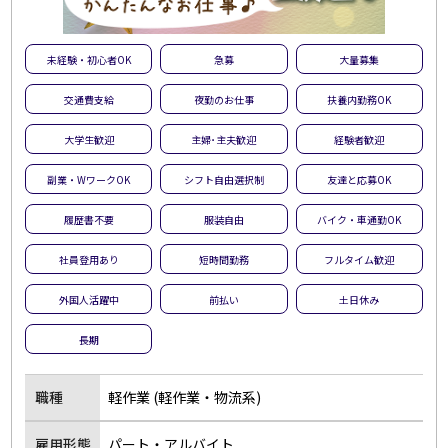
未経験・初心者OK
急募
大量募集
交通費支給
夜勤のお仕事
扶養内勤務OK
大学生歓迎
主婦･主夫歓迎
経験者歓迎
副業・WワークOK
シフト自由選択制
友達と応募OK
履歴書不要
服装自由
バイク・車通勤OK
社員登用あり
短時間勤務
フルタイム歓迎
外国人活躍中
前払い
土日休み
長期
職種
軽作業 (軽作業・物流系)
雇用形態
パート・アルバイト