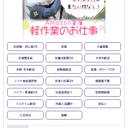
未経験・初心者OK
急募
大量募集
交通費支給
扶養内勤務OK
大学生歓迎
主婦･主夫歓迎
経験者歓迎
副業・WワークOK
シフト自由選択制
友達と応募OK
履歴書不要
バイク・車通勤OK
社員登用あり
短時間勤務
フルタイム歓迎
外国人活躍中
前払い
土日休み
長期