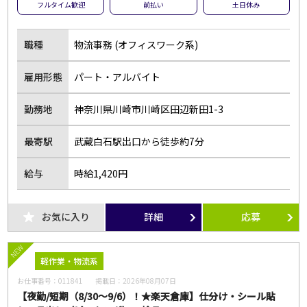
フルタイム歓迎
前払い
土日休み
職種
物流事務 (オフィスワーク系)
雇用形態
パート・アルバイト
勤務地
神奈川県川崎市川崎区田辺新田1-3
最寄駅
武蔵白石駅出口から徒歩約7分
給与
時給1,420円
お気に入り
詳細
応募
NEW
軽作業・物流系
お仕事番号：
011841
掲載日：
2026年08月07日
【夜勤/短期（8/30～9/6）！★楽天倉庫】仕分け・シール貼