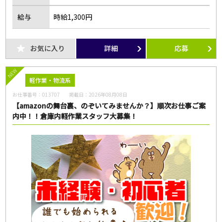
フリーワード
給与
時給1,300円
お気に入り
詳細
応募
この条件のお仕事数
NEW
89
軽作業・物流系
件
お仕事番号：
013707
掲載日：
2026年08月08日
この条件で検索
【amazonの舞台裏、のぞいてみませんか？】順次お仕事ご案
内中！！倉庫内軽作業スタッフ大募集！
全ての条件をクリア