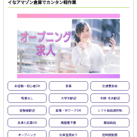
イなアマゾン倉庫でカンタン軽作業
未経験・初心者OK
急募
交通費支給
残業なし
大学生歓迎
主婦･主夫歓迎
経験者歓迎
副業・WワークOK
シフト自由選択制
友達と応募OK
履歴書不要
服装自由
オープニング
社員登用あり
短時間勤務