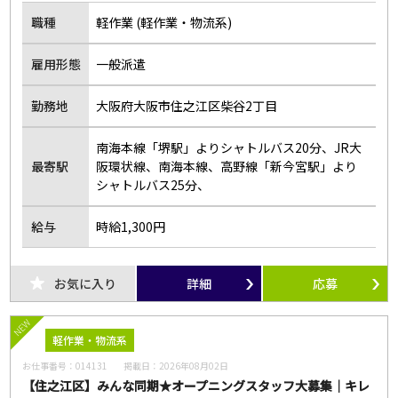
職種
軽作業 (軽作業・物流系)
雇用形態
一般派遣
勤務地
大阪府大阪市住之江区柴谷2丁目
南海本線「堺駅」よりシャトルバス20分、JR大
最寄駅
阪環状線、南海本線、高野線「新今宮駅」より
シャトルバス25分、
給与
時給1,300円
お気に入り
詳細
応募
NEW
軽作業・物流系
お仕事番号：
014131
掲載日：
2026年08月02日
【住之江区】みんな同期★オープニングスタッフ大募集｜キレ