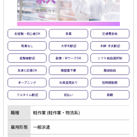
未経験・初心者OK
急募
交通費支給
残業なし
大学生歓迎
主婦･主夫歓迎
経験者歓迎
副業・WワークOK
シフト自由選択制
友達と応募OK
履歴書不要
服装自由
オープニング
社員登用あり
短時間勤務
フルタイム歓迎
前払い
長期
職種
軽作業 (軽作業・物流系)
雇用形態
一般派遣