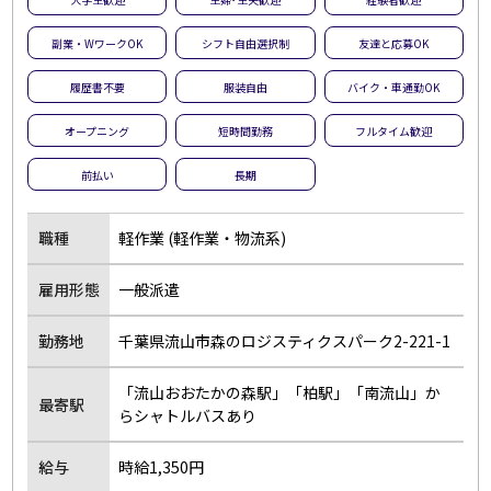
副業・WワークOK
シフト自由選択制
友達と応募OK
履歴書不要
服装自由
バイク・車通勤OK
オープニング
短時間勤務
フルタイム歓迎
前払い
長期
職種
軽作業 (軽作業・物流系)
雇用形態
一般派遣
勤務地
千葉県流山市森のロジスティクスパーク2-221-1
「流山おおたかの森駅」「柏駅」「南流山」か
最寄駅
らシャトルバスあり
給与
時給1,350円