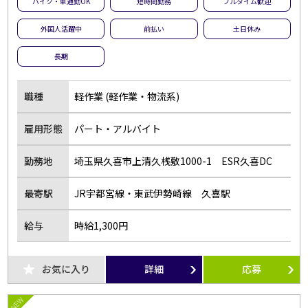
バイク・車通勤OK
短時間勤務
フルタイム歓迎
外国人活躍中
前払い
土日休み
長期
職種
軽作業 (軽作業・物流系)
雇用形態
パート・アルバイト
勤務地
埼玉県久喜市上清久桟敷1000-1 ESR久喜DC
最寄駅
JR宇都宮線・東武伊勢崎線 久喜駅
給与
時給1,300円
お気に入り
詳細
応募
NEW