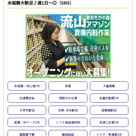
未経験大歓迎♪週1日～◎（SNS）
未経験・初心者OK
急募
大量募集
交通費支給
夜勤のお仕事
扶養内勤務OK
大学生歓迎
主婦･主夫歓迎
経験者歓迎
副業・WワークOK
シフト自由選択制
友達と応募OK
履歴書不要
服装自由
バイク・車通勤OK