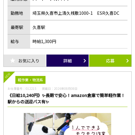
勤務地
埼玉県久喜市上清久桟敷1000-1 ESR久喜DC
最寄駅
久喜駅
給与
時給1,300円
お気に入り
詳細
応募
NEW
軽作業・物流系
お仕事番号：
012215
掲載日：
2026年08月08日
《日給10,240円》✨長期で安心！amazon倉庫で簡単軽作業！
駅からの送迎バス有✨