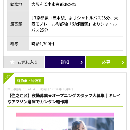
勤務地
大阪府茨木市彩都あかね
JR京都線「茨木駅」よりシャトルバス35分、大
最寄駅
阪モノレール彩都線「彩都西駅」よりシャトル
バス25分
給与
時給1,300円
お気に入り
詳細
応募
NEW
軽作業・物流系
お仕事番号：
014134
掲載日：
2026年08月02日
【住之江区】夜勤募集★オープニングスタッフ大募集｜キレイ
なアマゾン倉庫でカンタン軽作業