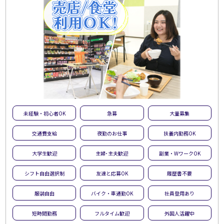
未経験・初心者OK
急募
大量募集
交通費支給
夜勤のお仕事
扶養内勤務OK
大学生歓迎
主婦･主夫歓迎
副業・WワークOK
シフト自由選択制
友達と応募OK
履歴書不要
服装自由
バイク・車通勤OK
社員登用あり
短時間勤務
フルタイム歓迎
外国人活躍中