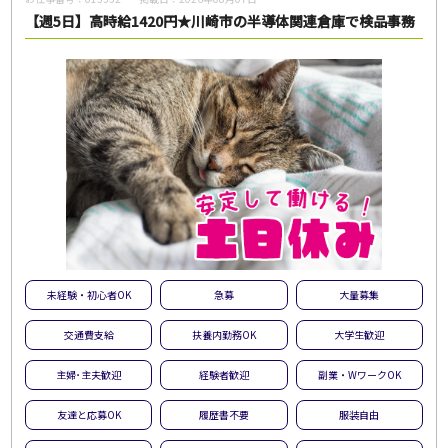
【週5日】高時給1420円★川崎市の半導体関連倉庫で検品事務
未経験・初心者OK
急募
大量募集
交通費支給
扶養内勤務OK
大学生歓迎
主婦･主夫歓迎
経験者歓迎
副業・WワークOK
友達と応募OK
履歴書不要
服装自由