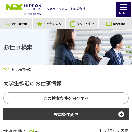
MENU
0
お仕事検索
お気に入り
保存した条件
閲覧履歴
お仕事検索
TOP
お仕事検索
大学生歓迎のお仕事情報
この検索条件を保存する
検索条件変更
勤務地
89
該当件数：
1 ～ 15件を表示
件