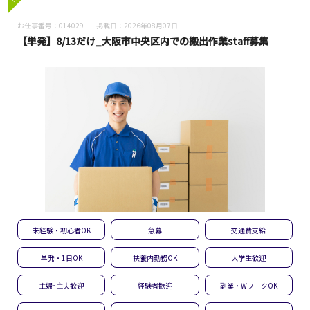
物流系
お仕事番号：
014029
掲載日：
2026年08月07日
【単発】8/13だけ_大阪市中央区内での搬出作業staff募集
未経験・初心者OK
急募
交通費支給
単発・1日OK
扶養内勤務OK
大学生歓迎
主婦･主夫歓迎
経験者歓迎
副業・WワークOK