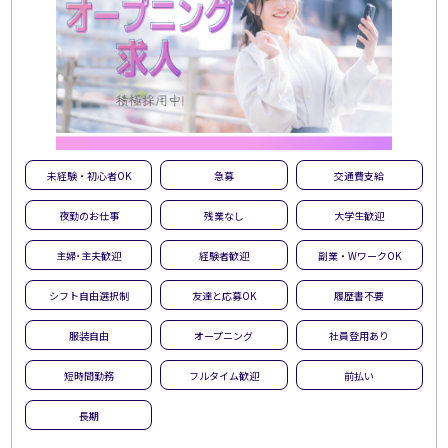
未経験・初心者OK
急募
交通費支給
夜勤のお仕事
残業なし
大学生歓迎
主婦･主夫歓迎
経験者歓迎
副業・WワークOK
シフト自由選択制
友達と応募OK
履歴書不要
服装自由
オープニング
社員登用あり
短時間勤務
フルタイム歓迎
前払い
長期