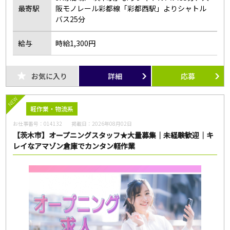
最寄駅
阪モノレール彩都線「彩都西駅」よりシャトル
バス25分
給与
時給1,300円
お気に入り
詳細
応募
NEW
軽作業・物流系
お仕事番号：
014132
掲載日：
2026年08月02日
【茨木市】オープニングスタッフ★大量募集｜未経験歓迎｜キ
レイなアマゾン倉庫でカンタン軽作業