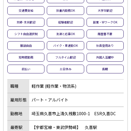
夜勤のお仕事
残業なし
交通費支給
扶養内勤務OK
大学生歓迎
扶養内勤務OK
大学生歓迎
主婦･主夫歓迎
経験者歓迎
副業・WワークOK
主婦･主夫歓迎
経験者歓迎
シフト自由選択制
友達と応募OK
履歴書不要
副業・WワークOK
シフト自由選択制
即日勤務OK
友達と応募OK
服装自由
バイク・車通勤OK
社員登用あり
履歴書不要
駅チカ･駅ナカ
短時間勤務
フルタイム歓迎
外国人活躍中
服装自由
バイク・車通勤OK
前払い
土日休み
長期
オープニング
社員登用あり
短時間勤務
フルタイム歓迎
職種
軽作業 (軽作業・物流系)
前払い
土日休み
雇用形態
パート・アルバイト
長期
短期
単発・1日OK
外国人活躍中
勤務地
埼玉県久喜市上清久桟敷1000-1 ESR久喜DC
留学生歓迎
寮・社宅あり
最寄駅
【宇都宮線・東武伊勢崎】 久喜駅