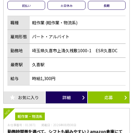
前払い
土日休み
長期
職種
軽作業 (軽作業・物流系)
雇用形態
パート・アルバイト
勤務地
埼玉県久喜市上清久桟敷1000-1 ESR久喜DC
最寄駅
久喜駅
給与
時給1,300円
お気に入り
詳細
応募
NEW
軽作業・物流系
お仕事番号：
013871
掲載日：
2026年08月08日
勤務時間帯を選べて、シフトも組みやすい♪amazon倉庫にて