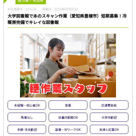
軽作業・物流系
お仕事番号：
014126
掲載日：
2026年08月05日
大学図書館で本のスキャン作業（愛知県豊橋市）短期募集！冷
暖房完備でキレイな図書館
未経験・初心者OK
急募
交通費支給
残業なし
扶養内勤務OK
大学生歓迎
主婦･主夫歓迎
副業・WワークOK
友達と応募OK