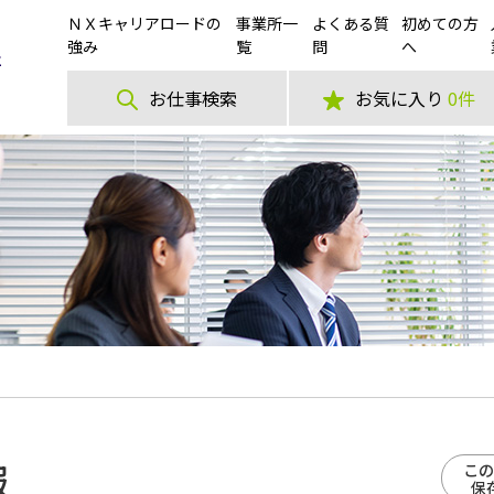
ＮＸキャリアロードの
事業所一
よくある質
初めての方
強み
覧
問
へ
お仕事検索
お気に入り
0件
報
この
保