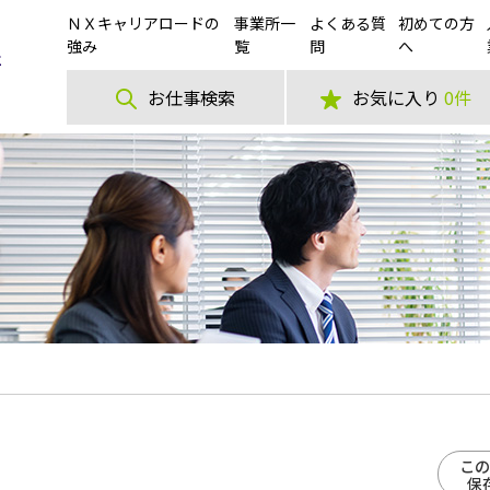
ＮＸキャリアロードの
事業所一
よくある質
初めての方
強み
覧
問
へ
お仕事検索
お気に入り
0件
この
保