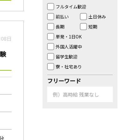
フルタイム歓迎
前払い
土日休み
長期
短期
単発・1日OK
月08日
外国人活躍中
験
留学生歓迎
寮・社宅あり
フリーワード
分