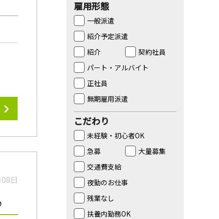
雇用形態
一般派遣
紹介予定派遣
紹介
契約社員
パート・アルバイト
正社員
無期雇用派遣
こだわり
未経験・初心者OK
急募
大量募集
交通費支給
月08日
夜勤のお仕事
残業なし
♪
扶養内勤務OK