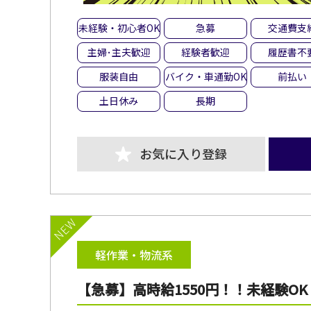
未経験・初心者OK
急募
交通費支
主婦･主夫歓迎
経験者歓迎
履歴書不
服装自由
バイク・車通勤OK
前払い
土日休み
長期
お気に入り登録
NEW
軽作業・物流系
【急募】高時給1550円！！未経験