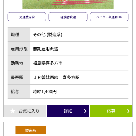
交通費支給
経験者歓迎
バイク・車通勤OK
職種
その他 (製造系)
雇用形態
無期雇用派遣
勤務地
福島県喜多方市
最寄駅
ＪＲ磐越西線 喜多方駅
給与
時給1,400円
お気に入り
詳細
応募
製造系