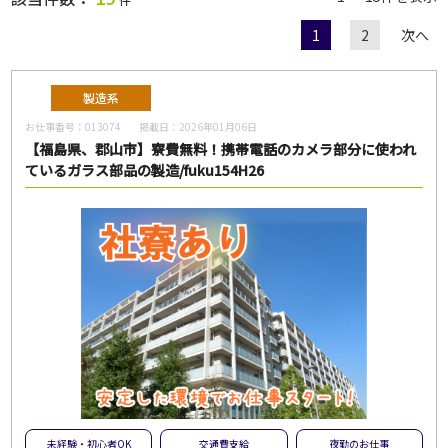
1
2
次へ
職種
製造系
お仕事番号：
013074
掲載日：
2026年01月06日
給与
【福島県、郡山市】寮費無料！携帯電話のカメラ部分に使われ
ているガラス部品の製造/fuku154H26
雇用形態
一般派遣
紹介予定派遣
紹介
契約社員
パート・アルバイト
正社員
無期雇用派遣
こだわり
未経験・初心者OK
急募
大量募集
交通費支給
未経験・初心者OK
交通費支給
夜勤のお仕事