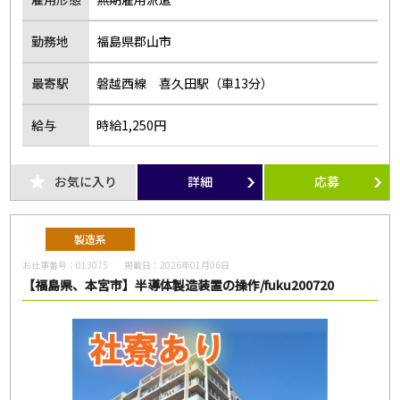
勤務地
福島県郡山市
最寄駅
磐越西線 喜久田駅（車13分）
給与
時給1,250円
お気に入り
詳細
応募
製造系
お仕事番号：
013075
掲載日：
2026年01月06日
【福島県、本宮市】半導体製造装置の操作/fuku200720