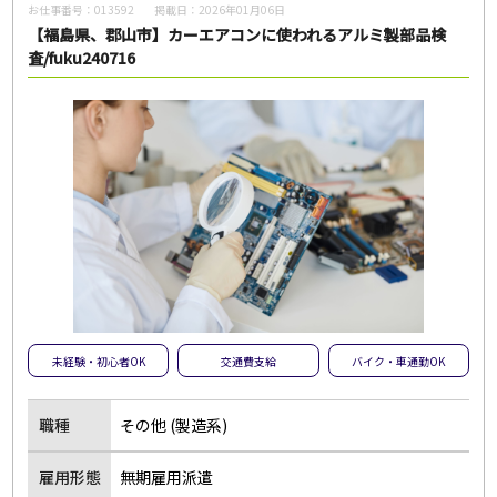
お仕事番号：
013592
掲載日：
2026年01月06日
【福島県、郡山市】カーエアコンに使われるアルミ製部品検
査/fuku240716
未経験・初心者OK
交通費支給
バイク・車通勤OK
職種
その他 (製造系)
雇用形態
無期雇用派遣