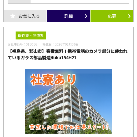
お気に入り
詳細
応募
軽作業・物流系
お仕事番号：
013066
掲載日：
2026年01月06日
【福島県、郡山市】寮費無料！携帯電話のカメラ部分に使われ
ているガラス部品製造/fuku154H21