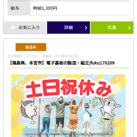
給与
時給1,300円
お気に入り
詳細
応募
製造系
お仕事番号：
013360
掲載日：
2026年01月06日
【福島県、本宮市】電子基板の製造・組立/fuku170209