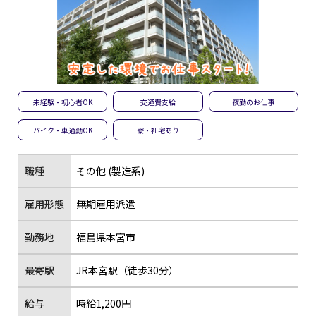
未経験・初心者OK
交通費支給
夜勤のお仕事
バイク・車通勤OK
寮・社宅あり
職種
その他 (製造系)
雇用形態
無期雇用派遣
勤務地
福島県本宮市
最寄駅
JR本宮駅（徒歩30分）
給与
時給1,200円