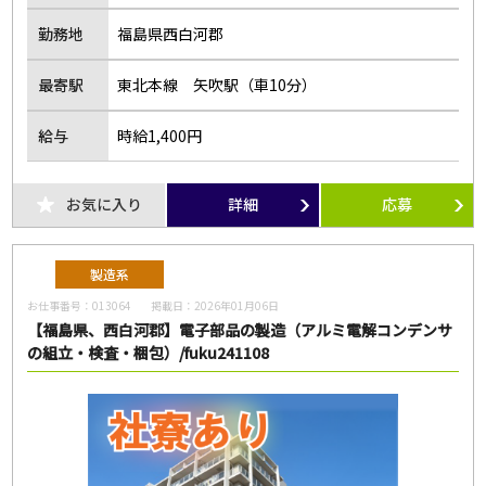
勤務地
福島県西白河郡
最寄駅
東北本線 矢吹駅（車10分）
給与
時給1,400円
お気に入り
詳細
応募
製造系
お仕事番号：
013064
掲載日：
2026年01月06日
【福島県、西白河郡】電子部品の製造（アルミ電解コンデンサ
の組立・検査・梱包）/fuku241108