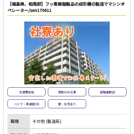
フリーワード
【福島県、相馬郡】フッ素樹脂製品の成形機の製造でマシンオ
ペレーター/sen170611
この条件のお仕事数
19
件
この条件で検索
全ての条件をクリア
交通費支給
夜勤のお仕事
経験者歓迎
バイク・車通勤OK
寮・社宅あり
職種
その他 (製造系)