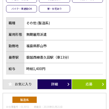
夜勤のお仕事
残業なし
バイク・車通勤OK
寮・社宅あり
扶養内勤務OK
大学生歓迎
職種
その他 (製造系)
主婦･主夫歓迎
経験者歓迎
副業・WワークOK
シフト自由選択制
雇用形態
無期雇用派遣
即日勤務OK
友達と応募OK
勤務地
福島県郡山市
履歴書不要
駅チカ･駅ナカ
服装自由
バイク・車通勤OK
最寄駅
磐越西線喜久田駅（車13分）
オープニング
社員登用あり
給与
時給1,400円
短時間勤務
フルタイム歓迎
前払い
土日休み
お気に入り
詳細
応募
長期
短期
単発・1日OK
外国人活躍中
製造系
留学生歓迎
寮・社宅あり
お仕事番号：
013051
掲載日：
2026年01月21日