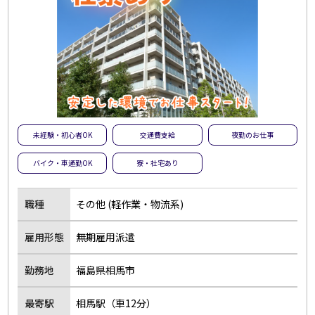
未経験・初心者OK
交通費支給
夜勤のお仕事
バイク・車通勤OK
寮・社宅あり
職種
その他 (軽作業・物流系)
雇用形態
無期雇用派遣
勤務地
福島県相馬市
最寄駅
相馬駅（車12分）