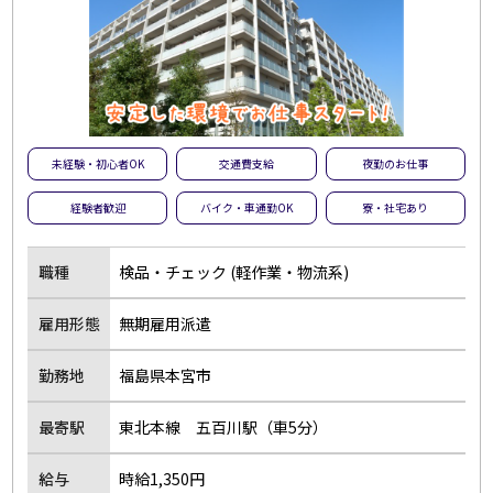
未経験・初心者OK
交通費支給
夜勤のお仕事
経験者歓迎
バイク・車通勤OK
寮・社宅あり
職種
検品・チェック (軽作業・物流系)
雇用形態
無期雇用派遣
勤務地
福島県本宮市
最寄駅
東北本線 五百川駅（車5分）
給与
時給1,350円