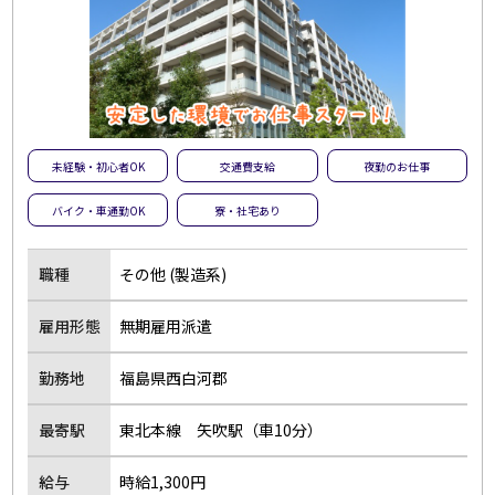
未経験・初心者OK
交通費支給
夜勤のお仕事
バイク・車通勤OK
寮・社宅あり
職種
その他 (製造系)
雇用形態
無期雇用派遣
勤務地
福島県西白河郡
最寄駅
東北本線 矢吹駅（車10分）
給与
時給1,300円