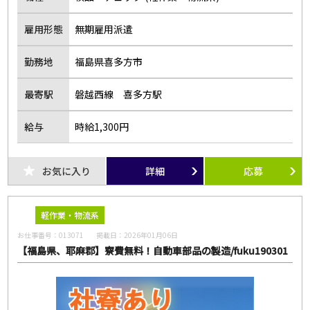
雇用形態
無期雇用派遣
勤務地
福島県喜多方市
最寄駅
磐越西線 喜多方駅
給与
時給1,300円
お気に入り
詳細
応募
軽作業・物流系
お仕事番号：
013071
掲載日：
2026年01月06日
【福島県、耶麻郡】寮費無料！自動車部品の製造/fuku190301