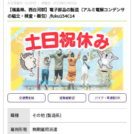
お仕事番号：
013063
掲載日：
2026年01月06日
【福島県、西白河郡】電子部品の製造（アルミ電解コンデンサ
の組立・検査・梱包）/fuku154C14
交通費支給
経験者歓迎
バイク・車通勤OK
職種
その他 (製造系)
雇用形態
無期雇用派遣