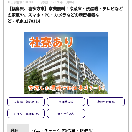
お仕事番号：
013069
掲載日：
2026年01月06日
【福島県、喜多方市】寮費無料！冷蔵庫・洗濯機・テレビなど
の家電や、スマホ・PC・カメラなどの精密機器な
ど…/fuku170314
未経験・初心者OK
交通費支給
夜勤のお仕事
バイク・車通勤OK
寮・社宅あり
職種
検品・チェック (軽作業・物流系)