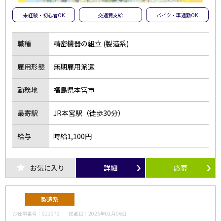
未経験・初心者OK
交通費支給
バイク・車通勤OK
職種
精密機器の組立 (製造系)
雇用形態
無期雇用派遣
勤務地
福島県本宮市
最寄駅
JR本宮駅（徒歩30分）
給与
時給1,100円
お気に入り
詳細
応募
製造系
お仕事番号：
013073
掲載日：
2026年01月06日