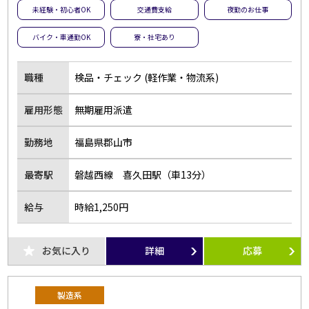
未経験・初心者OK
交通費支給
夜勤のお仕事
バイク・車通勤OK
寮・社宅あり
職種
検品・チェック (軽作業・物流系)
雇用形態
無期雇用派遣
勤務地
福島県郡山市
最寄駅
磐越西線 喜久田駅（車13分）
給与
時給1,250円
お気に入り
詳細
応募
製造系