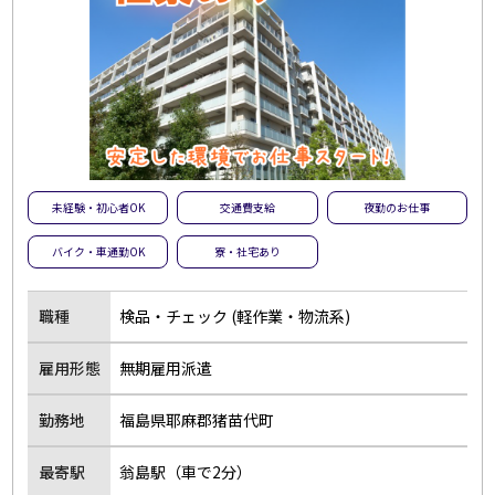
未経験・初心者OK
交通費支給
夜勤のお仕事
バイク・車通勤OK
寮・社宅あり
職種
検品・チェック (軽作業・物流系)
雇用形態
無期雇用派遣
勤務地
福島県耶麻郡猪苗代町
最寄駅
翁島駅（車で2分）