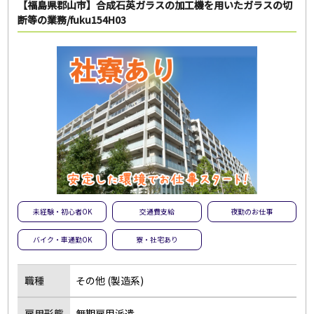
【福島県郡山市】合成石英ガラスの加工機を用いたガラスの切
断等の業務/fuku154H03
未経験・初心者OK
交通費支給
夜勤のお仕事
バイク・車通勤OK
寮・社宅あり
職種
その他 (製造系)
雇用形態
無期雇用派遣