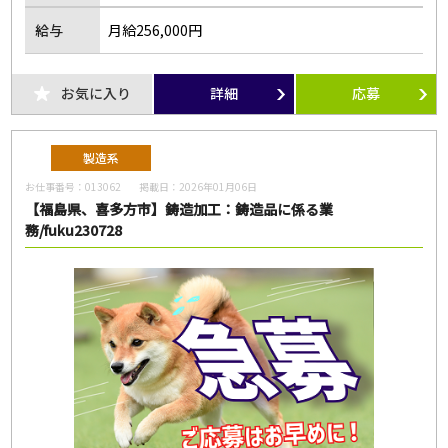
給与
月給256,000円
お気に入り
詳細
応募
製造系
お仕事番号：
013062
掲載日：
2026年01月06日
【福島県、喜多方市】鋳造加工：鋳造品に係る業
務/fuku230728