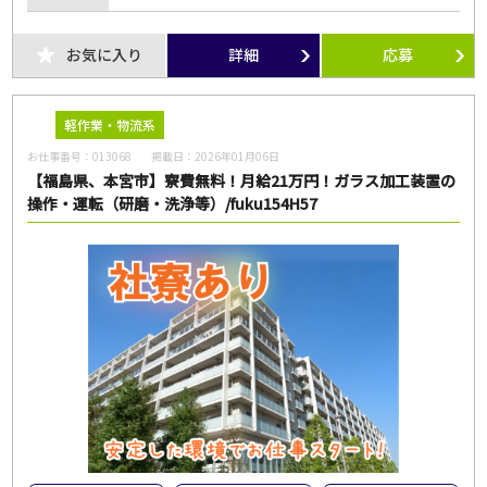
お気に入り
詳細
応募
軽作業・物流系
お仕事番号：
013068
掲載日：
2026年01月06日
【福島県、本宮市】寮費無料！月給21万円！ガラス加工装置の
操作・運転（研磨・洗浄等）/fuku154H57