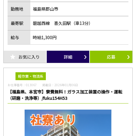
勤務地
福島県郡山市
最寄駅
磐越西線 喜久田駅（車13分）
給与
時給1,300円
お気に入り
詳細
応募
軽作業・物流系
お仕事番号：
013067
掲載日：
2026年01月06日
【福島県、本宮市】寮費無料！ガラス加工装置の操作・運転
（研磨・洗浄等）/fuku154H53