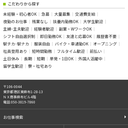
こだわりから探す
未経験・初心者OK
急募
大量募集
交通費支給
夜勤のお仕事
残業なし
扶養内勤務OK
大学生歓迎
主婦･主夫歓迎
経験者歓迎
副業・WワークOK
シフト自由選択制
即日勤務OK
友達と応募OK
履歴書不要
駅チカ･駅ナカ
服装自由
バイク・車通勤OK
オープニング
社員登用あり
短時間勤務
フルタイム歓迎
前払い
土日休み
長期
短期
単発・1日OK
外国人活躍中
留学生歓迎
寮・社宅あり
〒106-0044
東京都港区東麻布1-28-13
ＮＸ商事麻布ビル4階
電話:050-3819-7860
お仕事検索