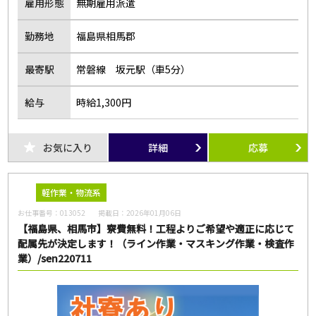
雇用形態
無期雇用派遣
勤務地
福島県相馬郡
最寄駅
常磐線 坂元駅（車5分）
給与
時給1,300円
お気に入り
詳細
応募
軽作業・物流系
お仕事番号：
013052
掲載日：
2026年01月06日
【福島県、相馬市】寮費無料！工程よりご希望や適正に応じて
配属先が決定します！（ライン作業・マスキング作業・検査作
業）/sen220711