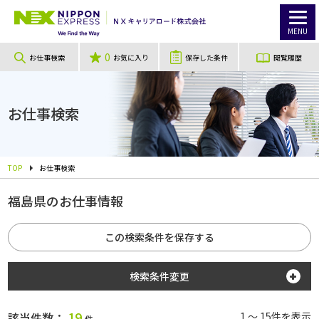
MENU
0
お仕事検索
お気に入り
保存した条件
閲覧履歴
お仕事検索
TOP
お仕事検索
福島県のお仕事情報
この検索条件を保存する
検索条件変更
勤務地
19
該当件数：
1 ～ 15件を表示
件