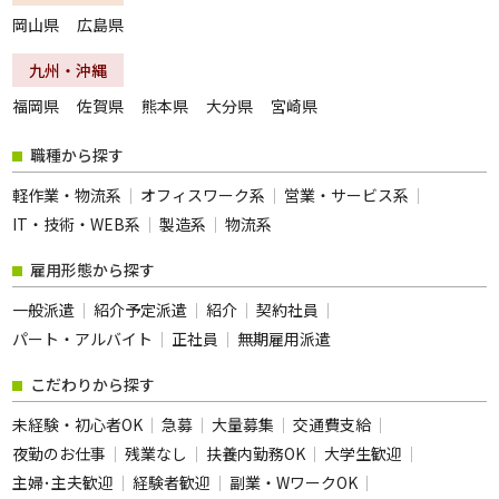
岡山県
広島県
夜勤のお仕事
残業なし
扶養内勤務OK
大学生歓迎
九州・沖縄
主婦･主夫歓迎
経験者歓迎
福岡県
佐賀県
熊本県
大分県
宮崎県
副業・WワークOK
シフト自由選択制
職種から探す
即日勤務OK
友達と応募OK
軽作業・物流系
オフィスワーク系
営業・サービス系
履歴書不要
駅チカ･駅ナカ
IT・技術・WEB系
製造系
物流系
服装自由
バイク・車通勤OK
雇用形態から探す
オープニング
社員登用あり
一般派遣
紹介予定派遣
紹介
契約社員
短時間勤務
フルタイム歓迎
パート・アルバイト
正社員
無期雇用派遣
前払い
土日休み
こだわりから探す
長期
短期
未経験・初心者OK
急募
大量募集
交通費支給
単発・1日OK
外国人活躍中
夜勤のお仕事
残業なし
扶養内勤務OK
大学生歓迎
留学生歓迎
寮・社宅あり
主婦･主夫歓迎
経験者歓迎
副業・WワークOK