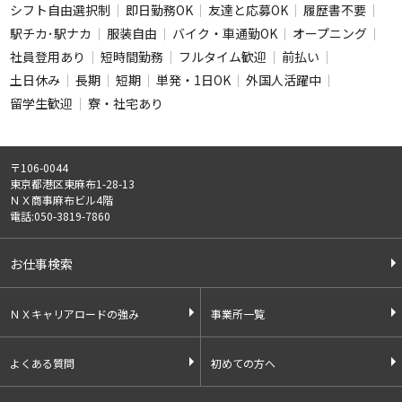
フリーワード
シフト自由選択制
即日勤務OK
友達と応募OK
履歴書不要
駅チカ･駅ナカ
服装自由
バイク・車通勤OK
オープニング
社員登用あり
短時間勤務
フルタイム歓迎
前払い
土日休み
長期
短期
単発・1日OK
外国人活躍中
留学生歓迎
寮・社宅あり
この条件のお仕事数
0
件
〒106-0044
この条件で検索
東京都港区東麻布1-28-13
ＮＸ商事麻布ビル4階
電話:050-3819-7860
全ての条件をクリア
お仕事検索
ＮＸキャリアロードの強み
事業所一覧
よくある質問
初めての方へ