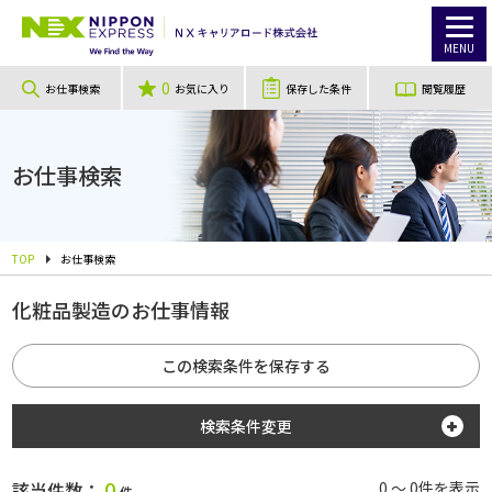
MENU
0
お仕事検索
お気に入り
保存した条件
閲覧履歴
お仕事検索
TOP
お仕事検索
化粧品製造のお仕事情報
この検索条件を保存する
検索条件変更
勤務地
0
該当件数：
0 ～ 0件を表示
件