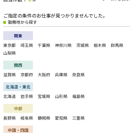
ご指定の条件のお仕事が見つかりませんでした。
職種
勤務地から探す
関東
給与
東京都
埼玉県
千葉県
神奈川県
茨城県
栃木県
群馬県
山梨県
関西
雇用形態
滋賀県
一般派遣
京都府
大阪府
兵庫県
奈良県
紹介予定派遣
紹介
契約社員
北海道・東北
パート・アルバイト
正社員
北海道
岩手県
宮城県
山形県
福島県
無期雇用派遣
中部
こだわり
長野県
岐阜県
静岡県
愛知県
三重県
未経験・初心者OK
急募
中国・四国
大量募集
交通費支給