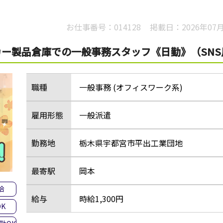
お仕事番号：
014128
掲載日：
2026年07
ー製品倉庫での一般事務スタッフ《日勤》（SNS
職種
一般事務 (オフィスワーク系)
雇用形態
一般派遣
勤務地
栃木県宇都宮市平出工業団地
最寄駅
岡本
給
給与
時給1,300円
K