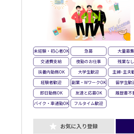
未経験・初心者OK
急募
大量募
交通費支給
夜勤のお仕事
残業な
扶養内勤務OK
大学生歓迎
主婦･主夫
経験者歓迎
副業・WワークOK
留学生歓
即日勤務OK
友達と応募OK
履歴書不
バイク・車通勤OK
フルタイム歓迎
お気に入り登録