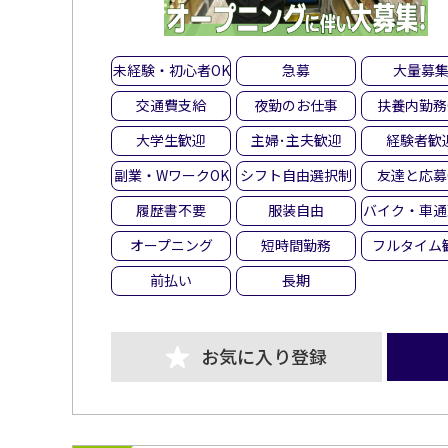
未経験・初心者OK
急募
大量募
交通費支給
夜勤のお仕事
扶養内勤務
大学生歓迎
主婦･主夫歓迎
経験者歓
副業・WワークOK
シフト自由選択制
友達と応募
履歴書不要
服装自由
バイク・車通
オープニング
短時間勤務
フルタイム
前払い
長期
お気に入り登録