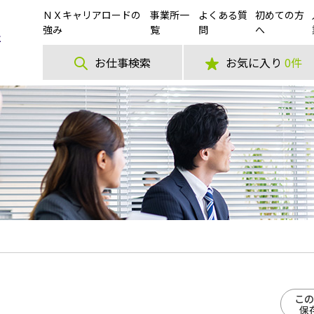
ＮＸキャリアロードの
事業所一
よくある質
初めての方
強み
覧
問
へ
お仕事検索
お気に入り
0件
この
保