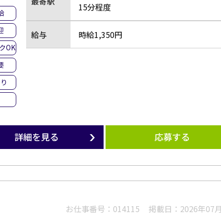
最寄駅
15分程度
給
迎
給与
時給1,350円
クOK
要
あり
詳細を見る
応募する
お仕事番号：
014115
掲載日：
2026年07