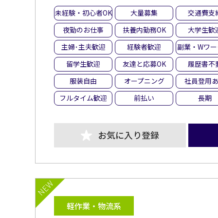
未経験・初心者OK
大量募集
交通費支
夜勤のお仕事
扶養内勤務OK
大学生歓
主婦･主夫歓迎
経験者歓迎
副業・Wワー
留学生歓迎
友達と応募OK
履歴書不
服装自由
オープニング
社員登用
フルタイム歓迎
前払い
長期
お気に入り登録
NEW
軽作業・物流系