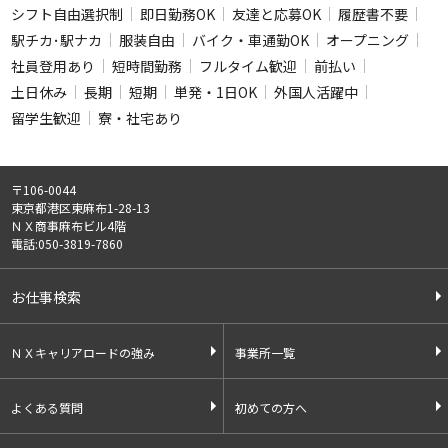
シフト自由選択制
即日勤務OK
友達と応募OK
履歴書不要
駅チカ･駅ナカ
服装自由
バイク・車通勤OK
オープニング
社員登用あり
短時間勤務
フルタイム歓迎
前払い
土日休み
長期
短期
単発・1日OK
外国人活躍中
留学生歓迎
寮・社宅あり
〒106-0044
東京都港区東麻布1-28-13
ＮＸ商事麻布ビル4階
電話:050-3819-7860
お仕事検索
ＮＸキャリアロードの強み
事業所一覧
よくある質問
初めての方へ