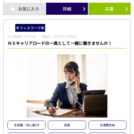
お気に入り
詳細
応募
オフィスワーク系
お仕事番号：
013268
掲載日：
2025年12月08日
ＮＸキャリアロードの一員として一緒に働きませんか！
未経験・初心者OK
急募
交通費支給