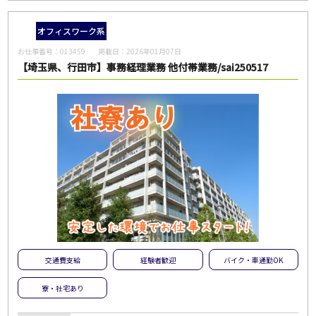
フリーワード
オフィスワーク系
お仕事番号：
013459
掲載日：
2026年01月07日
【埼玉県、行田市】事務経理業務 他付帯業務/sai250517
この条件のお仕事数
24
件
この条件で検索
全ての条件をクリア
交通費支給
経験者歓迎
バイク・車通勤OK
寮・社宅あり