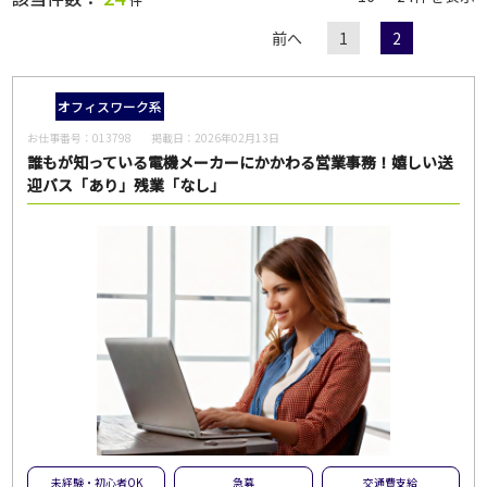
前へ
1
2
職種
オフィスワーク系
お仕事番号：
013798
掲載日：
2026年02月13日
給与
誰もが知っている電機メーカーにかかわる営業事務！嬉しい送
迎バス「あり」残業「なし」
雇用形態
一般派遣
紹介予定派遣
紹介
契約社員
パート・アルバイト
正社員
無期雇用派遣
こだわり
未経験・初心者OK
急募
大量募集
交通費支給
未経験・初心者OK
急募
交通費支給