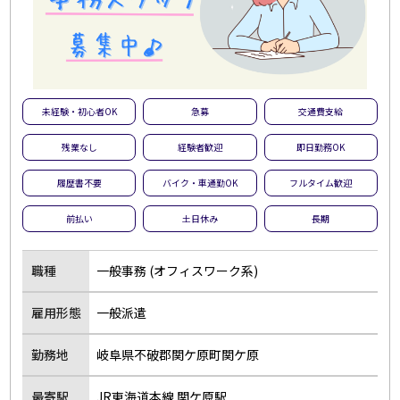
未経験・初心者OK
急募
交通費支給
残業なし
経験者歓迎
即日勤務OK
履歴書不要
バイク・車通勤OK
フルタイム歓迎
前払い
土日休み
長期
職種
一般事務 (オフィスワーク系)
雇用形態
一般派遣
勤務地
岐阜県不破郡関ケ原町関ケ原
最寄駅
JR東海道本線 関ケ原駅