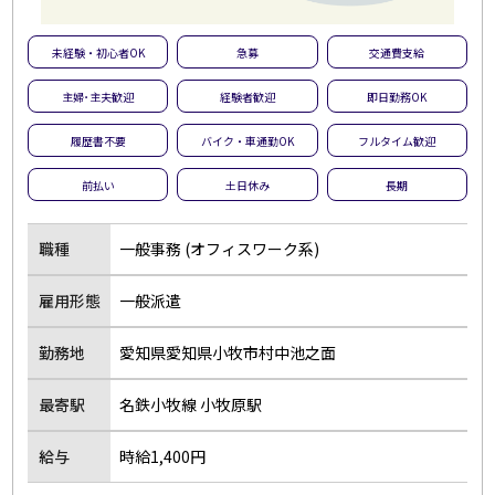
未経験・初心者OK
急募
交通費支給
主婦･主夫歓迎
経験者歓迎
即日勤務OK
履歴書不要
バイク・車通勤OK
フルタイム歓迎
前払い
土日休み
長期
職種
一般事務 (オフィスワーク系)
雇用形態
一般派遣
勤務地
愛知県愛知県小牧市村中池之面
最寄駅
名鉄小牧線 小牧原駅
給与
時給1,400円