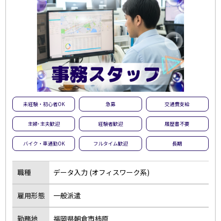
未経験・初心者OK
急募
交通費支給
主婦･主夫歓迎
経験者歓迎
履歴書不要
バイク・車通勤OK
フルタイム歓迎
長期
職種
データ入力 (オフィスワーク系)
雇用形態
一般派遣
勤務地
福岡県朝倉市柿原