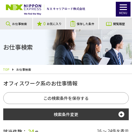
MENU
0
お仕事検索
お気に入り
保存した条件
閲覧履歴
お仕事検索
TOP
お仕事検索
オフィスワーク系のお仕事情報
この検索条件を保存する
検索条件変更
勤務地
24
該当件数：
16 ～ 24件を表示
件