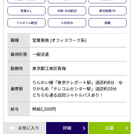
夜勤のお仕事
残業なし
残業なし
主婦･主夫歓迎
即日勤務OK
扶養内勤務OK
大学生歓迎
フルタイム歓迎
土日休み
長期
主婦･主夫歓迎
経験者歓迎
副業・WワークOK
シフト自由選択制
職種
営業事務 (オフィスワーク系)
即日勤務OK
友達と応募OK
雇用形態
一般派遣
履歴書不要
駅チカ･駅ナカ
服装自由
バイク・車通勤OK
勤務地
東京都江東区青梅
オープニング
社員登用あり
りんかい線「東京テレポート駅」送迎約8分 ゆ
短時間勤務
フルタイム歓迎
最寄駅
りかもめ「テレコムセンター駅」送迎約10分
どちらも通る巡回シャトルバスあり！
前払い
土日休み
長期
短期
給与
時給1,500円
単発・1日OK
外国人活躍中
留学生歓迎
寮・社宅あり
お気に入り
詳細
応募