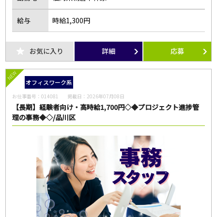
給与
時給1,300円
お気に入り
詳細
応募
NEW
オフィスワーク系
お仕事番号：
014081
掲載日：
2026年07月08日
【長期】経験者向け・高時給1,700円◇◆プロジェクト進捗管
理の事務◆◇/品川区