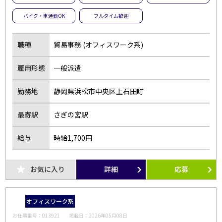
バイク・車通勤OK
フルタイム歓迎
職種
貿易事務 (オフィスワーク系)
雇用形態
一般派遣
勤務地
静岡県浜松市中央区上石田町
最寄駅
さぎの宮駅
給与
時給1,700円
お気に入り
詳細
応募
オフィスワーク系
お仕事番号：
013921
掲載日：
2026年05月08日