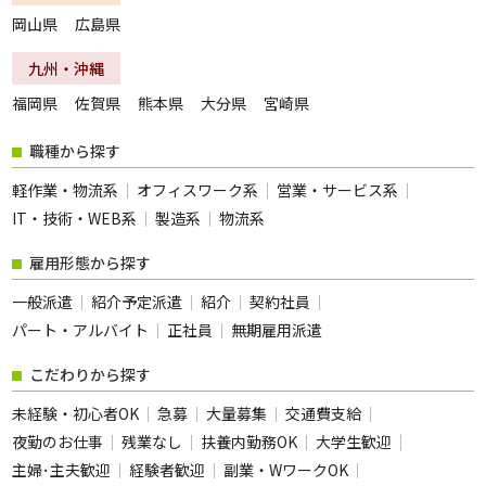
岡山県
広島県
夜勤のお仕事
残業なし
扶養内勤務OK
大学生歓迎
九州・沖縄
主婦･主夫歓迎
経験者歓迎
福岡県
佐賀県
熊本県
大分県
宮崎県
副業・WワークOK
シフト自由選択制
職種から探す
即日勤務OK
友達と応募OK
軽作業・物流系
オフィスワーク系
営業・サービス系
履歴書不要
駅チカ･駅ナカ
IT・技術・WEB系
製造系
物流系
服装自由
バイク・車通勤OK
雇用形態から探す
オープニング
社員登用あり
一般派遣
紹介予定派遣
紹介
契約社員
短時間勤務
フルタイム歓迎
パート・アルバイト
正社員
無期雇用派遣
前払い
土日休み
こだわりから探す
長期
短期
未経験・初心者OK
急募
大量募集
交通費支給
単発・1日OK
外国人活躍中
夜勤のお仕事
残業なし
扶養内勤務OK
大学生歓迎
留学生歓迎
寮・社宅あり
主婦･主夫歓迎
経験者歓迎
副業・WワークOK