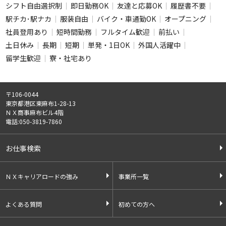
フリーワード
シフト自由選択制
即日勤務OK
友達と応募OK
履歴書不要
駅チカ･駅ナカ
服装自由
バイク・車通勤OK
オープニング
社員登用あり
短時間勤務
フルタイム歓迎
前払い
土日休み
長期
短期
単発・1日OK
外国人活躍中
留学生歓迎
寮・社宅あり
この条件のお仕事数
0
件
〒106-0044
この条件で検索
東京都港区東麻布1-28-13
ＮＸ商事麻布ビル4階
電話:050-3819-7860
全ての条件をクリア
お仕事検索
ＮＸキャリアロードの強み
事業所一覧
よくある質問
初めての方へ