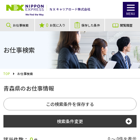
MENU
0
お仕事検索
お気に入り
保存した条件
閲覧履歴
お仕事検索
TOP
お仕事検索
青森県のお仕事情報
この検索条件を保存する
検索条件変更
勤務地
0
該当件数：
0 ～ 0件を表示
件