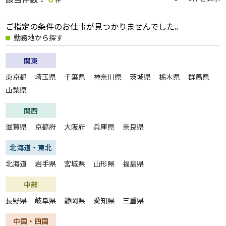
ご指定の条件のお仕事が見つかりませんでした。
職種
勤務地から探す
関東
給与
東京都
埼玉県
千葉県
神奈川県
茨城県
栃木県
群馬県
山梨県
関西
雇用形態
滋賀県
一般派遣
京都府
大阪府
兵庫県
奈良県
紹介予定派遣
紹介
契約社員
北海道・東北
パート・アルバイト
正社員
北海道
岩手県
宮城県
山形県
福島県
無期雇用派遣
中部
こだわり
長野県
岐阜県
静岡県
愛知県
三重県
未経験・初心者OK
急募
中国・四国
大量募集
交通費支給