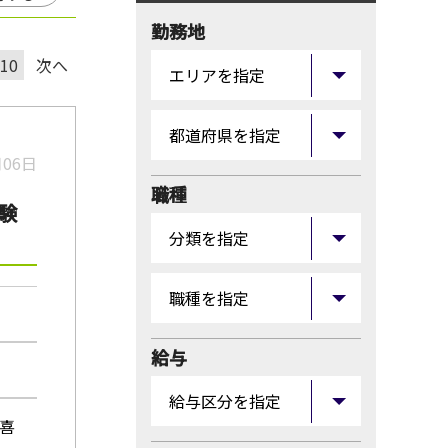
勤務地
10
次へ
月06日
職種
験
給与
久喜