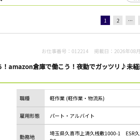
1
2
…
お仕事番号：
012214
掲載日：
2026年08
ち！amazon倉庫で働こう！夜勤でガッツリ♪未経
職種
軽作業 (軽作業・物流系)
雇用形態
パート・アルバイト
埼玉県久喜市上清久桟敷1000-1 ESR
勤務地