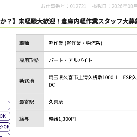
お仕事番号：
012721
掲載日：
2026年08
ですか？】未経験大歓迎！倉庫内軽作業スタッフ大募
職種
軽作業 (軽作業・物流系)
雇用形態
パート・アルバイト
埼玉県久喜市上清久桟敷1000-1 ESR
勤務地
DC
最寄駅
久喜駅
集
OK
給与
時給1,300円
クOK