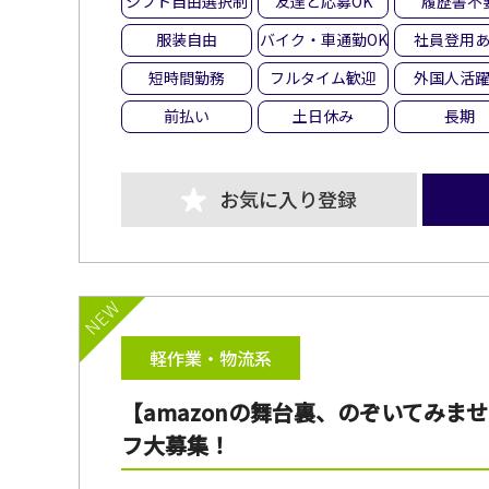
シフト自由選択制
友達と応募OK
履歴書不
服装自由
バイク・車通勤OK
社員登用
短時間勤務
フルタイム歓迎
外国人活
前払い
土日休み
長期
お気に入り登録
NEW
軽作業・物流系
【amazonの舞台裏、のぞいてみ
フ大募集！