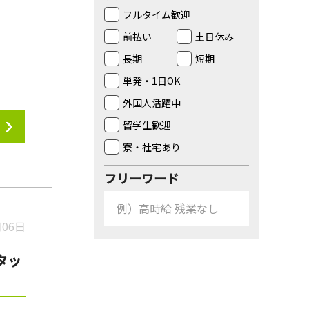
フルタイム歓迎
前払い
土日休み
長期
短期
単発・1日OK
外国人活躍中
留学生歓迎
寮・社宅あり
フリーワード
月06日
タッ