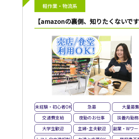
軽作業・物流系
【amazonの裏側、知りたくない
未経験・初心者OK
急募
大量募
交通費支給
夜勤のお仕事
扶養内勤務
大学生歓迎
主婦･主夫歓迎
副業・Wワー