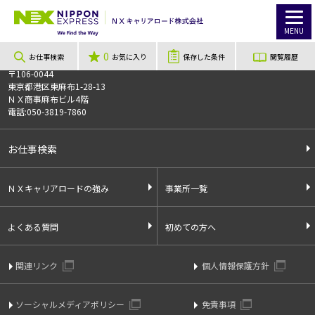
TOP
お仕事検索
《日給5,120円》✨夕方スタート！amazon倉庫で簡単軽作業！4時間短時間勤務でしっかり稼げる✨
このお仕事は非公開のお仕事です
MENU
お仕事番号
013706
0
お仕事検索
お気に入り
保存した条件
閲覧履歴
〒106-0044
東京都港区東麻布1-28-13
ＮＸ商事麻布ビル4階
電話:050-3819-7860
お仕事検索
ＮＸキャリアロードの強み
事業所一覧
よくある質問
初めての方へ
関連リンク
個人情報保護方針
ソーシャルメディアポリシー
免責事項