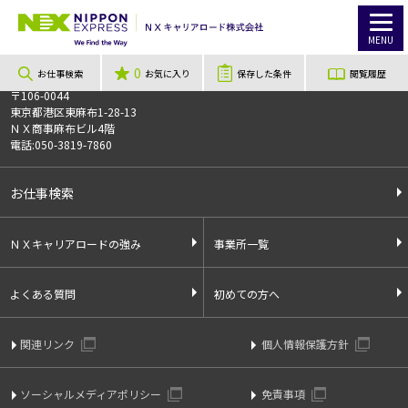
TOP
お仕事検索
【最高時給2,000円】選べる時間帯♪短期でガッツリ稼げる！空調完備で快適勤務♪
このお仕事は非公開のお仕事です
MENU
お仕事番号
013930
0
お仕事検索
お気に入り
保存した条件
閲覧履歴
〒106-0044
東京都港区東麻布1-28-13
ＮＸ商事麻布ビル4階
電話:050-3819-7860
お仕事検索
ＮＸキャリアロードの強み
事業所一覧
よくある質問
初めての方へ
関連リンク
個人情報保護方針
ソーシャルメディアポリシー
免責事項