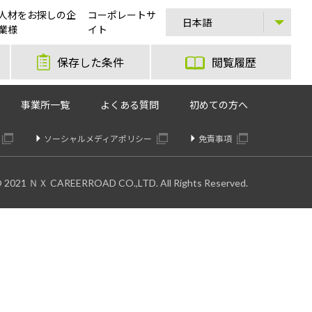
人材をお探しの企
コーポレートサ
業様
イト
保存した条件
閲覧履歴
事業所一覧
よくある質問
初めての方へ
ソーシャルメディアポリシー
免責事項
© 2021 ＮＸ CAREERROAD CO.,LTD. All Rights Reserved.