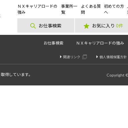
ＮＸキャリアロードの
事業所一
よくある質
初めての方
19時〜24時！まずは短期でお試し♪最高時給2,000円
強み
覧
問
へ
お仕事検索
お気に入り
0件
お仕事検索
ＮＸキャリアロードの強み
関連リンク
個人情報保護方針
を取得しています。
Copyright 