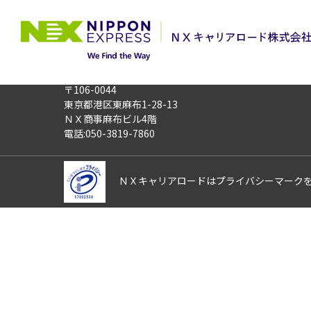
TOP
お仕事検索
「深夜短時間」なら
このお仕事は非公開のお仕事です
お仕事番号
013937
〒106-0044
東京都港区東麻布1-28-13
ＮＸ商事麻布ビル4階
電話:050-3819-7860
ＮＸキャリアロードはプライバシーマーク